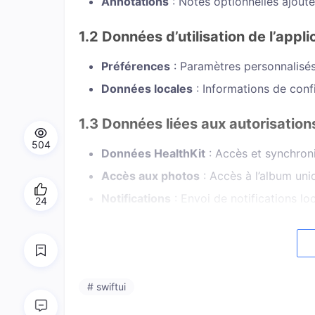
Annotations
: Notes optionnelles ajout
1.2 Données d’utilisation de l’appli
Préférences
: Paramètres personnalisés
Données locales
: Informations de conf
1.3 Données liées aux autorisation
504
Données HealthKit
: Accès et synchroni
Accès aux photos
: Accès à l’album uni
Notifications
: Envoi de notifications lo
24
2. Utilisation des informations
2.1 Fonctionnalités principales
# swiftui
Enregistrement
: Stockage et gestion 