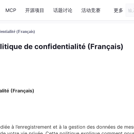
MCP
开源项目
话题讨论
活动竞赛
更多
ntialité (Français)
tique de confidentialité (Français)
lité (Français)
diée à l’enregistrement et à la gestion des données de mes
e votre vie privée. Cette politique explique comment nous