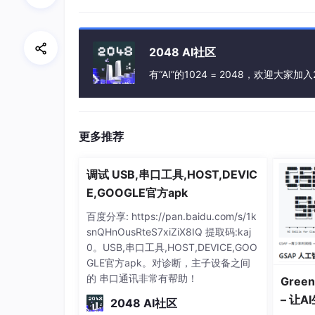
Analyse de tendances
: Génération de g
Visualisation
: Création de représentati
Gestion de la santé
: Suivi des transfor
2048 AI社区
有“AI”的1024 = 2048，欢迎大家加入
2.2 Expérience utilisateur amélior
Rappels intelligents
: Notifications selo
Synchronisation
: Synchronisation entre
更多推荐
Intégration HealthKit
: Synchronisation 
调试 USB,串口工具,HOST,DEVIC
2.3 Optimisation de l’application
E,GOOGLE官方apk
百度分享: https://pan.baidu.com/s/1k
Amélioration des performances
: Optim
snQHnOusRteS7xiZiX8IQ 提取码:kaj
Évolution des fonctionnalités
: Améliora
0。USB,串口工具,HOST,DEVICE,GOO
GLE官方apk。对诊断，主子设备之间
3. Stockage et sécurité des d
的 串口通讯非常有帮助！
Green
– 让
2048 AI社区
3.1 Stockage local