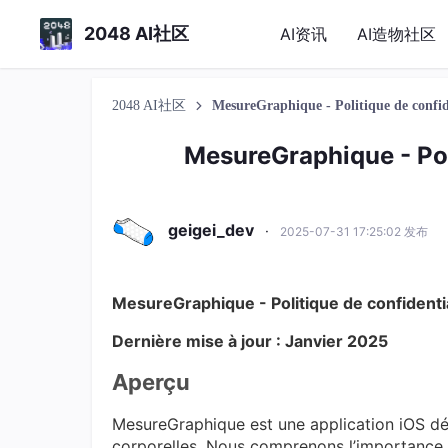
2048 AI社区
AI资讯
AI造物社区
2048 AI社区
MesureGraphique - Politique de confide
MesureGraphique - Poli
geigei_dev
·
2025-07-31 17:25:02 发布
MesureGraphique - Politique de confidentia
Dernière mise à jour : Janvier 2025
Aperçu
MesureGraphique est une application iOS dé
corporelles. Nous comprenons l’importance d