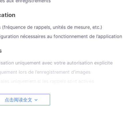
ées aux enregistrements
cation
 (fréquence de rappels, unités de mesure, etc.)
iguration nécessaires au fonctionnement de l’application
s
sation uniquement avec votre autorisation explicite
quement lors de l’enregistrement d’images
cales uniquement si les rappels sont activés
点击阅读全文
des mesures corporelles