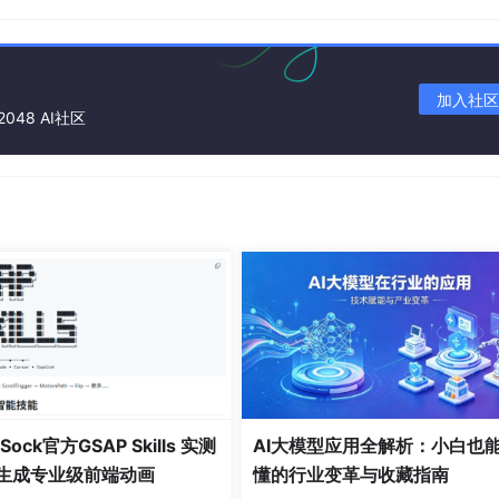
raphiques et statistiques évolutives
ons graphiques et d’analyses comparatives
mations corporelles et soutien aux objectifs de bien-être
加入社区
2048 AI社区
ée
n la fréquence définie
 vos appareils Apple via iCloud
avec l’application Santé d’Apple
isation de l’efficacité et de l’interface
tions basées sur les modes d’utilisation
onnées
Sock官方GSAP Skills 实测
AI大模型应用全解析：小白也
AI生成专业级前端动画
懂的行业变革与收藏指南