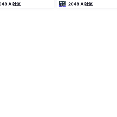
048 AI社区
2048 AI社区
ockées localement via le framework Core Data d’Apple
 chiffrement au niveau du système iOS
ées dans le bac à sable iOS, sans accès externe
ia le service CloudKit d’Apple
 synchronisées protégées par la technologie Apple
sible à tout moment dans les paramètres
quement après consentement explicite
 par le système iOS, sans accès direct de notre part
types de données à synchroniser avec HealthKit