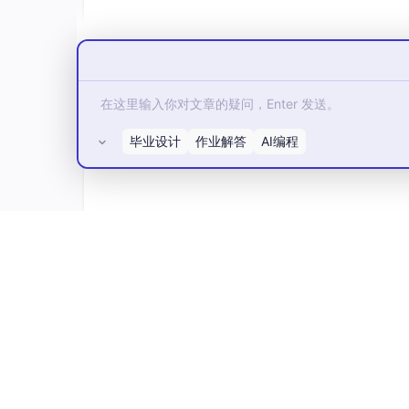
3.4 Mesures de sécurité
Contrôle d’accès
: Données protégées p
Chiffrement des transmissions
: Tous 
Mises à jour régulières
: Correctifs de 
毕业设计
作业解答
AI编程
4. Partage et divulgation
4.1 Principe de non-partage
Nous
ne partageons, ne vendons, ne louon
所有评论(0)
uf :
Consentement explicite de votre part
Obligation légale
Protection de nos droits légitimes
4.2 Partage initié par l’utilisateur