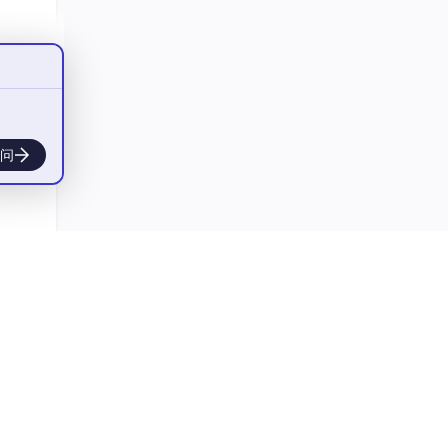
问
s, sa