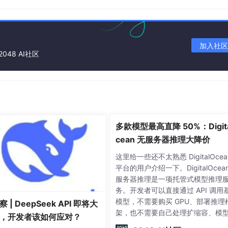
M
一个比较好的结果之后再运用到全部数据集中
请求的所有信息，在
决策树算法预测森林植被
中
加入社区
也包含了这两种特征
2048 AI社区
请求被标记为normal表示正常访问
目标特征的形式使用监督学习技术来训练模型进行预测
中，这不糟糕了~
中使用这些目标特征
多款模型最高直降 50%：Digit
cean 无服务器推理大降价
这里给一些还不太熟悉 DigitalOcea
来看看这些数据的基本信息：
平台的用户介绍一下。DigitalOcea
服务器推理是一项托管式模型推理
务。开发者可以直接通过 API 调用
KMeans"
)

模型，不需要购买 GPU、部署推理
 | DeepSeek API 即将大
架，也不需要自己处理扩缩容、模
，开发者该如何应对？
级和底层基础设施运维。目前，Digit
ch05/kddcup.data"