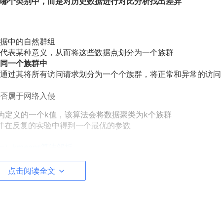
哪个类别中，而是对历史数据进行对比分析找出差异
据中的自然群组
代表某种意义，从而将这些数据点划分为一个族群
同一个族群中
通过其将所有访问请求划分为一个个族群，将正常和异常的访问
否属于网络入侵
为定义的一个k值，该算法会将数据聚类为k个族群
并在反复的实验中得到一个最优的参数
）kmeans算法解析
点击阅读全文
以在这里
下载
kddcup.data.*数据文件，一个是完整数据集，解压缩之后