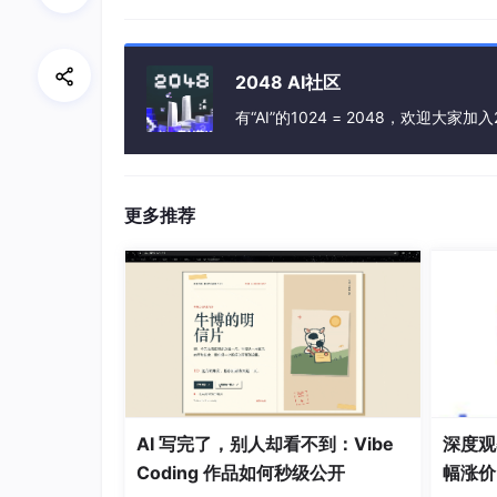
3M，一个是10%的数据集，解压缩之后只有45
可以先使用10%的数据集进行代码测试，得到
2048 AI社区
数据集中的每一行代表一个网络请求，描述了该
我们知道特征分为数值型和类别型，该数据集中
有“AI”的1024 = 2048，欢迎大家加入
每行数据的最后一个特征是目标特征，例如大部分
还有其他各种异常标记
正如之前讨论的，我们完全可以使用特征向量+
但是如果出现一个异常请求不在所有的目标类别
更多推荐
所以为了找出“未知的攻击”，我们先不在算法
聚类的初步尝试
将要使用的数据集上传到HDFS之后，我们先
val conf = new 
SparkConf
()
.setAppName
(
"
val sc = new 
SparkContext
AI 写完了，别人却看不到：Vibe
深度观察
//读取数据
Coding 作品如何秒级公开
幅涨价
val rawData = sc
.textFile
(
"/spark_data/