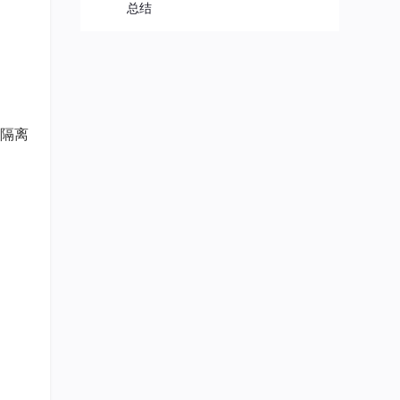
总结
隔离
有74