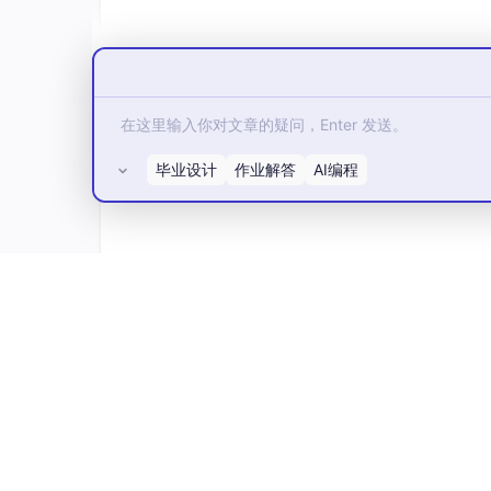
(
warezclient.
,
1020
)

(
teardrop.
,
979
)

(
pod.
,
264
)

(
nmap.
,
231
)

(
guess_passwd.
,
53
)

(
buffer_overflow.
,
30
)

(
land.
,
21
)

毕业设计
作业解答
AI编程
(
warezmaster.
,
20
)

(
imap.
,
12
)

(
rootkit.
,
10
)

(
loadmodule.
,
9
)

(
ftp_write.
,
8
)

所有评论(0)
(
multihop.
,
7
)

(
phf.
,
4
)

(
perl.
,
3
)

(
spy.
,
2
)
总共有23种不同类型，其中smurf和neptun
之前提到的，由于样本数据中包含有类别型特征