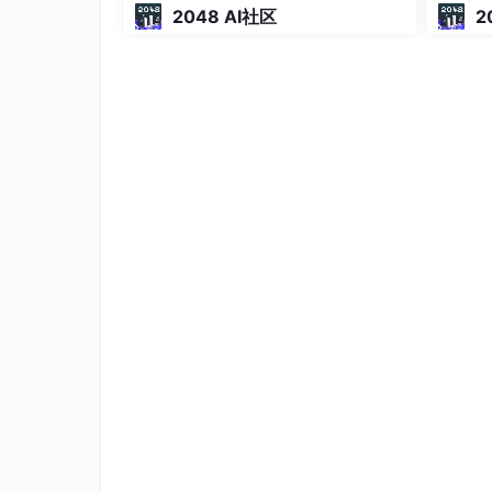
2048 AI社区
2
//根据类别查看统计信息,各个类别下有多少数据
//根据","分割,只保留最后的类别
val catStatsData = rawData
.map
(_
.split
(
//对类别的数目进行统计,并根据统计的数量从
.countByValue
()
.toSeq
.sortBy
(_._2)

//转换为从大到小排序
.reverse
catStatsData
.foreach
(println)
运行结果：
(
smurf.
,
280790
)

(
neptune.
,
107201
)

(
normal.
,
97278
)

(
back.
,
2203
)

(
satan.
,
1589
)

(
ipsweep.
,
1247
)

(
portsweep.
,
1040
)
