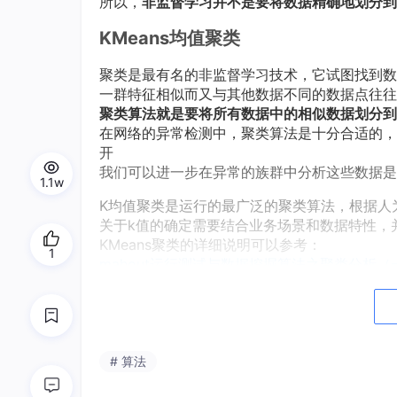
所以，
非监督学习并不是要将数据精确地划分到
KMeans均值聚类
聚类是最有名的非监督学习技术，它试图找到数
一群特征相似而又与其他数据不同的数据点往往
聚类算法就是要将所有数据中的相似数据划分到
在网络的异常检测中，聚类算法是十分合适的，
开
我们可以进一步在异常的族群中分析这些数据是
1.1w
K均值聚类是运行的最广泛的聚类算法，根据人
关于k值的确定需要结合业务场景和数据特性，
KMeans聚类的详细说明可以参考：
1
mahout运行测试与数据挖掘算法之聚类分析（一
程序开发
数据集
# 算法
案例中使用的是KDD Cup1999的数据集，可
进入下载页面后可以看到有很多数据集，本篇只用到