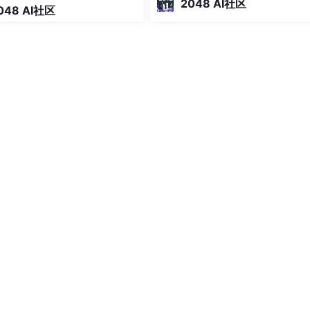
2048 AI社区
048 AI社区
Ocean Inference 提供 70 多款模
简单来说，它把“搭建并维护一套大
推理服务”变成了“调用一个
","
).last)

小打到排序