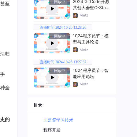
2024 GitCode开源
回放中
甚至
共创大会暨G-Star
嘉年华
Metz
直播时间 2024-10-25 13:28:26
1024程序员节：模
回放中
型与工具论坛
Metz
法归
直播时间 2024-10-25 13:27:37
1024程序员节：智
回放中
手
能应用论坛
Metz
种全
目录
史的
非监督学习技术
程序开发