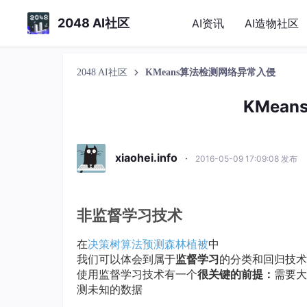
2048 AI社区
AI资讯
AI造物社区
2048 AI社区
KMeans算法检测网络异常入侵
KMea
xiaohei.info
·
2016-05-09 17:09:08 发布
非监督学习技术
在
决策树算法预测森林植被
中
我们可以体会到属于
监督学习
的分类和回归技术
使用监督学习技术有一个
很关键的前提：
需要大
测未知的数据