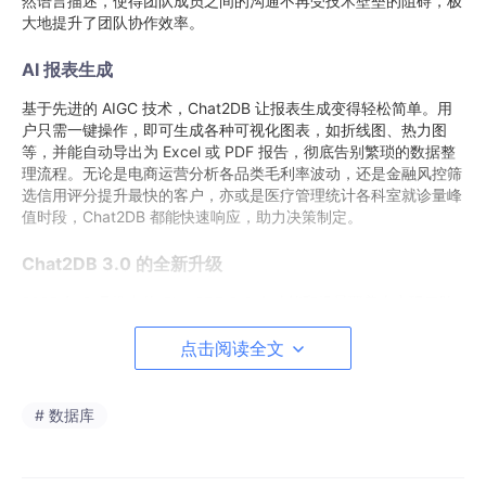
然语言描述，使得团队成员之间的沟通不再受技术壁垒的阻碍，极
大地提升了团队协作效率。
AI 报表生成
基于先进的 AIGC 技术，Chat2DB 让报表生成变得轻松简单。用
户只需一键操作，即可生成各种可视化图表，如折线图、热力图
等，并能自动导出为 Excel 或 PDF 报告，彻底告别繁琐的数据整
理流程。无论是电商运营分析各品类毛利率波动，还是金融风控筛
选信用评分提升最快的客户，亦或是医疗管理统计各科室就诊量峰
值时段，Chat2DB 都能快速响应，助力决策制定。
Chat2DB 3.0 的全新升级
2025 年 3 月推出的 Chat2DB 3.0 在功能和场景覆盖上实现了跨
越式迭代，为用户带来了更强大的体验。
点击阅读全文
可视化开发革命
支持在线编辑表结构，包括字段、索引、约束等，并且能实时预览
# 数据库
SQL 变更，无需手动编写 DDL 语句。同时，提供数据结果集的增
删改查功能，通过颜色标记操作状态，确保数据变更全程可追溯，
让数据管理更加直观、高效。