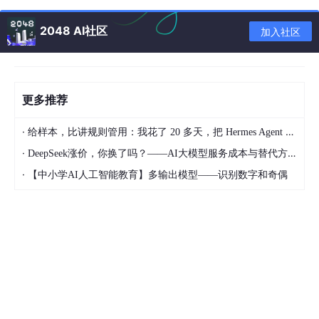
智能协同与安全
2048 AI社区
加入社区
首创 “无密码登录” 模式，通过科学的角色分级与严格的操作审计
保障数据安全，研发人员无需接触线上数据库密码，从根源上降低
安全风险。此外，支持环境隔离，将开发、测试、生产环境有效区
分，避免误操作风险，满足企业级合规需求。
更多推荐
多数据库生态适配
·
给样本，比讲规则管用：我花了 20 多天，把 Hermes Agent 训练成能独立交付的 Dify 开发助手
Chat2DB 3.0 已支持 MySQL、Oracle、OceanBase、达梦等 22
·
DeepSeek涨价，你换了吗？——AI大模型服务成本与替代方案深度分析
种主流数据库，涵盖了国产数据库，未来还计划接入 Redis、Mon
·
【中小学AI人工智能教育】多输出模型——识别数字和奇偶
goDB 等 NoSQL 引擎，真正实现全场景数据管理需求的覆盖，无
论你使用何种数据库，Chat2DB 都能为你提供优质服务。
Chat2DB 的技术架构与优势
Chat2DB 采用 Electron + Java 技术栈，构建了跨平台解决方
案。无论是 Windows、macOS 还是 Linux 系统，无论是使用客
户端还是 Web 端，用户都能享受到统一、流畅的操作体验。其底
层基于 Spring AI 框架，具备出色的轻量化与扩展性，支持模型热
插拔，未来可无缝集成更多大模型，如 GLM、InternLM 等，持续
为用户带来更强大的功能。同时，项目已在 GitHub 开源，通过 C