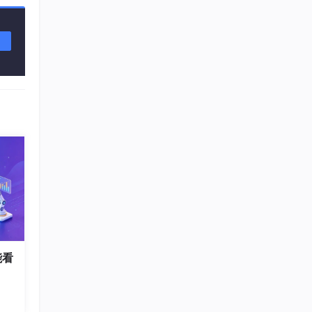
到这
清华的
基础
多少然
能看