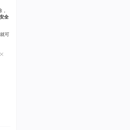
除，
安全
就可