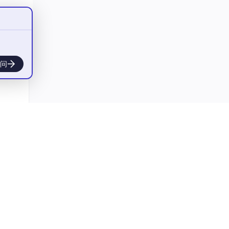
问
，所
ils/1