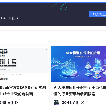
的明明白白，是不是很刺激，反正我是没看懂自己为啥没快点找
加入社区
2048 AI社区
之前在Anaconda中安装Tensorflow我同学好像也是使用
，这让我醍醐灌顶，豁然开朗。于是乎，我就在原来的那篇文章
a create -n pytorch python=3.7
是3.7版本的所以python=3.7，这个看你们自己python版本是
y，即可安装。
Sock官方GSAP Skills 实测
AI大模型应用全解析：小白也
AI生成专业级前端动画
懂的行业变革与收藏指南
048 AI社区
2048 AI社区