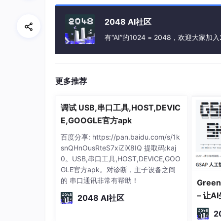
2048 AI社区
然后小手一点，各种花里胡哨的东西都能被咱整
款神器。
有“AI”的1024 = 2048，欢迎大家加入
2.好了，卸载完毕之后，我就想到一件事情，就是我
开源镜像安装失败过，所以联想到他的失败经历
上开始自己的救赎之路。
更多推荐
【安装操作】
调试 USB,串口工具,HOST,DEVIC
1.打开Anaconda prompt ，在里面输入：
cond
E,GOOGLE官方apk
这一步主要就是创建环境pytorch，我的python
百度分享: https://pan.baidu.com/s/1k
后填上去就可以。
snQHnOusRteS7xiZiX8IQ 提取码:kaj
0。USB,串口工具,HOST,DEVICE,GOO
弄好了出现下面的图示之后，弹出提示，输入 
GLE官方apk。对诊断，主子设备之间
的 串口通讯非常有帮助！
Green
– 让
2048 AI社区
2