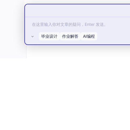
毕业设计
作业解答
AI编程
所有评论(0)
按照上面的要去选择，这里需要说明下我自己的情
以我CUDA选择的是None。
如果你们有NVIDIA驱动的话可以选择，可以参
09460760
）