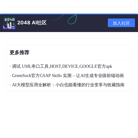
def warmup_learning_rate(
args
, epoch, batch_id, tot
if
args
.warm 
and
 epoch <= 
args
.warm_epochs:

2048 AI社区
加入社区
p
 = (batch_id + (epoch - 
1
) * total_batches
            (
args
.warm_epochs * total_batches)

lr
 = 
args
.warmup_from + 
p
 * (
args
.warmup_to
更多推荐
for
 param_group in optimizer.param_groups:

            param_group[
'lr'
] = 
lr
·
调试 USB,串口工具,HOST,DEVICE,GOOGLE官方apk
·
GreenSock官方GSAP Skills 实测 – 让AI生成专业级前端动画
🔗
参考链接: SupContrast: Supervised Contrastive Learning
·
AI大模型应用全解析：小白也能看懂的行业变革与收藏指南
3. 为什么warmup有效
为什么warm-up 有效这点我没有深究，但是从使用它的效果来看
可以得到如下结论：
有助于减缓模型在初始阶段对mini-
batch
的提前过拟合现象，保持