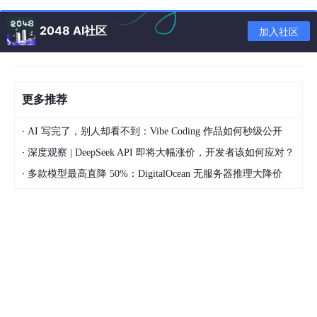
2048 AI社区
加入社区
更多推荐
四、调整HID兼容触摸屏的电源设置
五、重新安装触摸屏驱动
·
AI 写完了，别人却看不到：Vibe Coding 作品如何秒级公开
·
深度观察 | DeepSeek API 即将大幅涨价，开发者该如何应对？
六、更新触摸屏驱动
·
多款模型最高直降 50%：DigitalOcean 无服务器推理大降价
在自动搜索驱动程序选项不再搜索互联网。只有在您的计算机
上找到新的设备驱动程序时，它才会更新设备的驱动程序。因此，
您可能需要从PC制造商的网站手动下载新的触摸屏驱动程序。
或者，您可以尝试使用信誉良好的第三方驱动程序更新程序软
件更新触摸屏驱动程序。使用驱动程序更新实用程序进行快速扫描
将显示所有旧驱动程序。
七、删除最近安装的软件
八、回滚Windows11版本