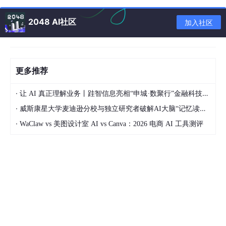
器产生的电信号转为控制芯片能处理的数字信号0101，这样ADC
就建立了模拟世界的传感器和数字世界的信号处理与数据转换的联
2048 AI社区
加入社区
系。反之，能把数字信号转换为模拟信号的电路称为数模转换器
（Digital to Analog Converter，简称为DAC或D/A转换器）
更多推荐
`
·
让 AI 真正理解业务丨跬智信息亮相“申城·数聚行”金融科技主题活动
一、介绍部分
·
威斯康星大学麦迪逊分校与独立研究者破解AI大脑“记忆读取“难题
介绍AD/DA
·
WaClaw vs 美图设计室 AI vs Canva：2026 电商 AI 工具测评