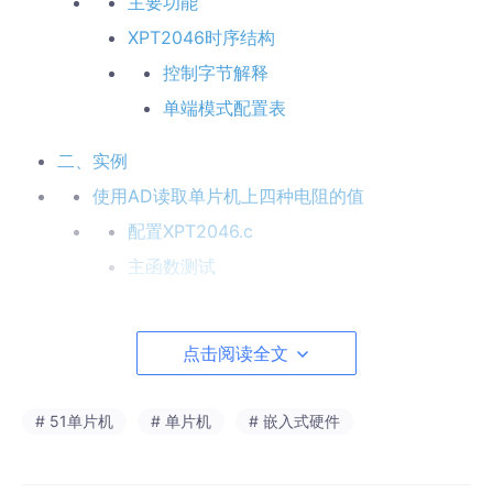
主要功能
XPT2046时序结构
控制字节解释
单端模式配置表
二、实例
使用AD读取单片机上四种电阻的值
配置XPT2046.c
主函数测试
使用DA实现呼吸灯
点击阅读全文
# 51单片机
# 单片机
# 嵌入式硬件
前言
模数转换，即Analog-to-Digital Converter，常称ADC，是指将连
续变量的模拟信号转换为离散的数字信号的器件，比如将模温度感