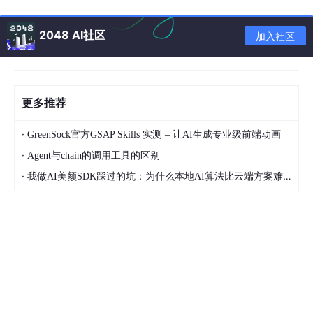
找到后，双击“默认”项，将数值数据修改为
Excel
.Sheet.
12
。
2048 AI社区
加入社区
关闭注册表编辑器并刷新桌面，检查右键新建菜单是
否出现了Excel选项。
更多推荐
如果上述方法无效，可以考虑重装Office。可以通过访问Microsof
t Office官方网站，使用已经激活绑定的微软帐号登录，然后按照
·
GreenSock官方GSAP Skills 实测 – 让AI生成专业级前端动画
提示安装相应的Office软件。
·
Agent与chain的调用工具的区别
三、处理没有word
·
我做AI美颜SDK踩过的坑：为什么本地AI算法比云端方案难10倍？
打开注册表编辑器。可以通过按下Win键和R键，输
入
regedit
并回车来打开注册表。
在注册表编辑器中，导航到
HKEY_CLASSES_ROOT
目录。