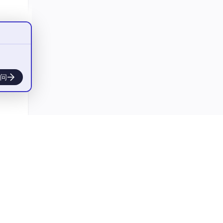
问
可以包
方法
符串
973