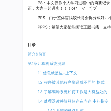
PS：本文仅作个人学习过程中的简要记录，
正，大家一起进步！！！o(*￣▽￣*)ブ
PPS：由于整体篇幅较长将会拆分成好几
PPPS：希望大家都能阅读正版书籍，支持
目录
简介&前言
第1章计算机系统漫游
1.1 信息就是位+上下文
1.2 程序被其他程序翻译成不同的 格式
1.3 了解编译系统如何工作是大有益处的
1.4 处理器读并解释储存在内存 中的指令
1.4.1 系统的硬件组成