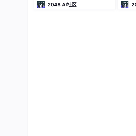
}
2048 AI社区
2
上述hello程序的
生命周期
从
源程序（源文
c。（hello 程序的生命周期是从一个高级C语
源程序
：由值0和1组成的位序列
位(又称为比特)
：计算机内部数据储存的
字节
：8个位被组织成一组，称为字节。
ASCII码
：用于表示文本字符，即用一个唯一的
I码表示。