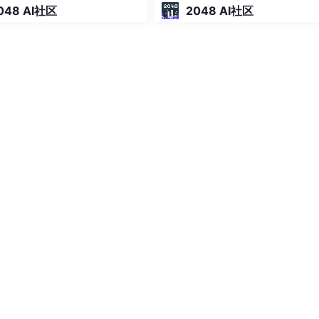
048 AI社区
2048 AI社区
件）
开始，程序员通过
编辑器
创建并保存的文本文件，
文件名
是h
言程序开始的）
最小单位
每个字节表示程序中的某些文本字符。
单字节大小的整数值来表示每个字符，下图为hello.c程序的A