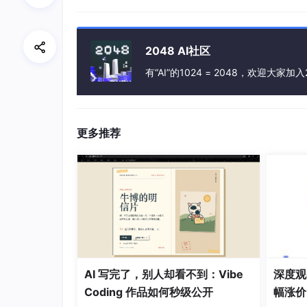
1.9.2 并发
1.9.3 计算机系统中抽象的重要性
2048 AI社区
1.10 小结
有“AI”的1024 = 2048，欢迎大家加入
第1章计算机系统漫游
更多推荐
1.1 信息就是位+上下文
#
include
<stdio.h>
int
main
()
{

AI 写完了，别人却看不到：Vibe
深度观察
printf
(
"hello,world\n"
);

Coding 作品如何秒级公开
幅涨价
return
0
;
