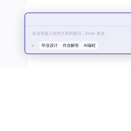
毕业设计
作业解答
AI编程
每个程序均以
字节序列
的形式储存在文件
文本文件
：
只由
ASCII字符构成的文件（例如
所有评论(0)
二进制文件
：包含 ASCII 及扩展ASCII
含任意类型的数据，例如图像、音频、视频、可
hello.c的表示方法说明的基本思想
：系统
是我们读到这些数据对象时的
上下文（
在不同的
或者机器指令
）。
C标准库
：是一系列预先编写好的C语言函
创建c语言→1989美国国家标准学会颁布ANSI