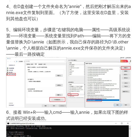
4、在D盘创建一个文件夹命名为“annie”，然后把刚才解压出来的a
nnie.exe文件复制到里面。（为了方便，这里安装在D盘里，安装
到其他盘也可以）
5、编辑环境变量，步骤是“右键我的电脑——属性——高级系统设
置——环境变量——系统变量里找到Path——编辑——将下方的变
量值替换为D:\annie（如图所示，我自己保存的路径为D:\B.other
\annie，个人根据自己解压的annie.exe文件保存的文件夹决定）
——最后一路按确定
6、接着 Win+R——输入cmd——输入annie，如果出现下图的样
式说明已经安装成功。