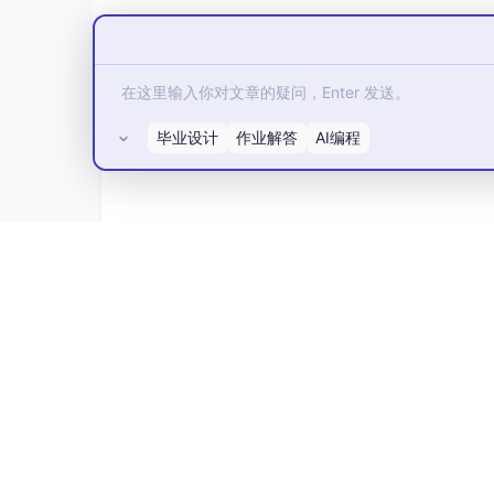
（1）同一张图上全部处理过程应该处于同一个
（2）一个处理经过展开，一般以分解为4~10
3.2正确性检查
毕业设计
作业解答
AI编程
（1）数据守恒。或称为输入数据与输出数据匹
①处理有输入就应该有输出
②处理有输出就肯定有输入
所有评论(0)
③输入的数据应该所有流出该处理或者要用于
④输出的全部数据必须以前流入过该处理或者
（2）在一套数据流图中的不论什么一个数据存