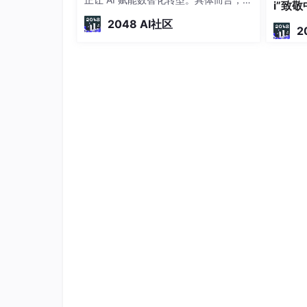
i”致
业需先明确自身 AI 应用的核心诉求，结
2048 AI社区
合调研数据梳理落地过程中的关键障
2
碍，通过优化数据治理、重构业务流
程、补齐人才短板等方式破解难题，同
时借助合规工具与平台提升落地效率，
最终实现