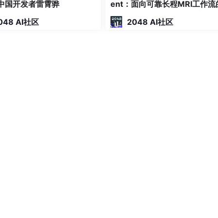
敬中国开发者雷霄骅
ent：面向可靠长程MRI工作流
编译-绑定-有界恢复架构
048 AI社区
2048 AI社区