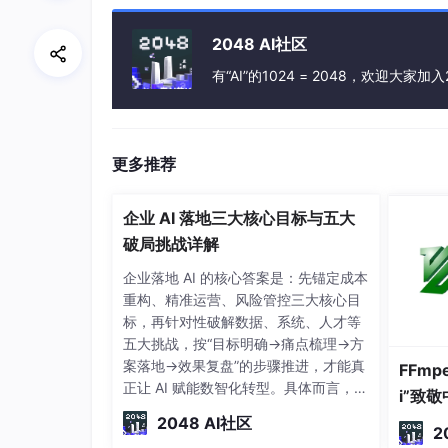
2048 AI社区
有“AI”的1024 = 2048，欢迎大家加入
更多推荐
企业 AI 落地三大核心目标与五大
破局挑战详解
企业落地 AI 的核心答案是：先锚定成本
重构、精准运营、风险管控三大核心目
标，再针对性破解数据、系统、人才等
五大挑战，按“目标明确→痛点梳理→方
案落地→效果复盘”的步骤推进，才能真
FFmp
正让 AI 赋能数智化转型。具体而言，企
i”致
业需先明确自身 AI 应用的核心诉求，结
2048 AI社区
合调研数据梳理落地过程中的关键障
2