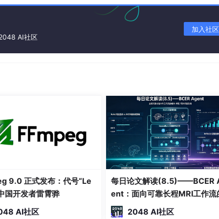
加入社区
2048 AI社区
eg 9.0 正式发布：代号“Le
每日论文解读(8.5)——BCER 
敬中国开发者雷霄骅
ent：面向可靠长程MRI工作流
编译-绑定-有界恢复架构
048 AI社区
2048 AI社区