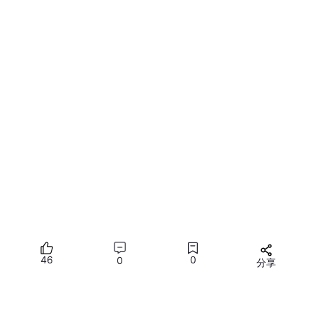
地址：https://www.sq688.com
8. 百度文库文件免费下载：云之库
。支持下载各类会员文件或需要
用下载券的文件。
地址：http://yzs16.jysjian.com/
46
0
0
分享
所有评论(0)