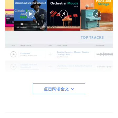
3. 免费视频下载工具
。可下载PP视频，芒果TV，网易公开课，优
酷土豆，腾讯视频等等。
点击阅读全文
地址：http://weibodang.cn/
4.
在线免费GIF
压缩神器
：简单好用，更有GIF转换，合成，裁剪