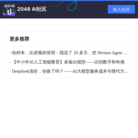
功能。
2048 AI社区
加入社区
地址：https://tool.gifhome.com/
5. 免费在线音视频转换
。支持多种音频视频转换格式，也可作为视
更多推荐
频压缩工具使用。
·
给样本，比讲规则管用：我花了 20 多天，把 Hermes Agent 训练成能独立交付的 Dify 开发助手
·
【中小学AI人工智能教育】多输出模型——识别数字和奇偶
地址：https://www.apowersoft.cn/free-online-video-converter
·
DeepSeek涨价，你换了吗？——AI大模型服务成本与替代方案深度分析
6.
免费在线观看电视/电影：F8电影网
。更新快，剧种全。
地址：https://www.f8dy.tv/
麻花影视app，7752影院微信公证号
7. 超高无损音乐
。无损音乐免费下载。