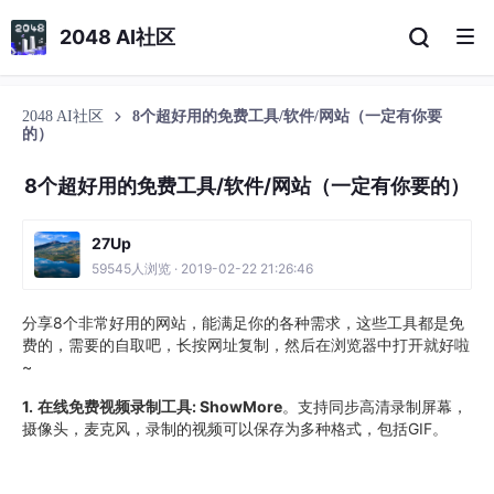
2048 AI社区
2048 AI社区
8个超好用的免费工具/软件/网站（一定有你要
的）
8个超好用的免费工具/软件/网站（一定有你要的）
27Up
59545人浏览 · 2019-02-22 21:26:46
分享8个非常好用的网站，能满足你的各种需求，这些工具都是免
费的，需要的自取吧，长按网址复制，然后在浏览器中打开就好啦
~
1.
在线免费视频录制工具: ShowMore
。支持同步高清录制屏幕，
摄像头，麦克风，录制的视频可以保存为多种格式，包括GIF。