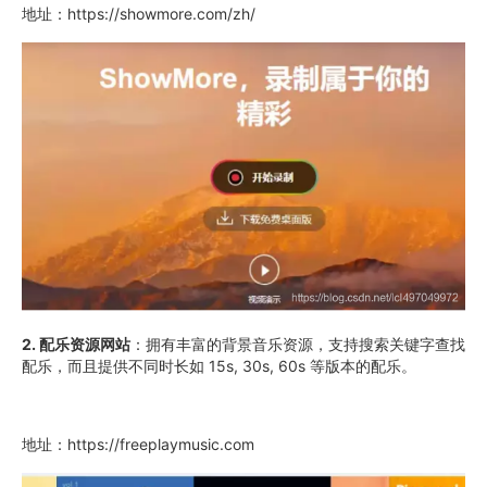
地址：https://showmore.com/zh/
2. 配乐资源网站
：拥有丰富的背景音乐资源，支持搜索关键字查找
配乐，而且提供不同时长如 15s, 30s, 60s 等版本的配乐。
地址：https://freeplaymusic.com