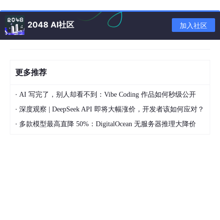
我的解决方法
2048 AI社区
加入社区
我尝试了N久后发现问题出现在hyperref包引入格式错误，我的引
入格式为
\RequirePackage
{hyperref}
更多推荐
·
AI 写完了，别人却看不到：Vibe Coding 作品如何秒级公开
将其修改为正确的引入格式，并将其作为最后一个引入包
·
深度观察 | DeepSeek API 即将大幅涨价，开发者该如何应对？
·
多款模型最高直降 50%：DigitalOcean 无服务器推理大降价
\usepackage
{hyperref}
重新编译，编译成功。