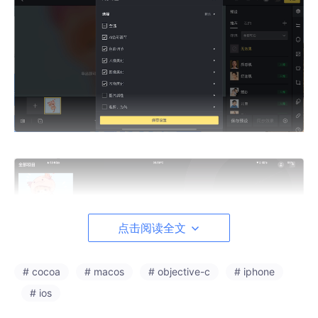
点击阅读全文
# cocoa
# macos
# objective-c
# iphone
# ios