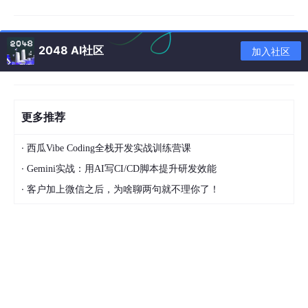
2048 AI社区
加入社区
更多推荐
·
西瓜Vibe Coding全栈开发实战训练营课
下载方式
·
Gemini实战：用AI写CI/CD脚本提升研发效能
·
客户加上微信之后，为啥聊两句就不理你了！
通过
小源签 | iOS签名工具
下载安装 内置软件源
软件源地址
https://app.iosxyq.com/appstore
小源软件源上千款开心版app