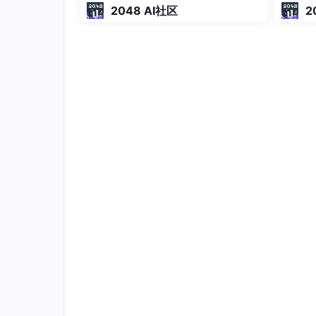
成能独
2048 AI社区
2
3 添加影像
可以选择添加图像或者路径。