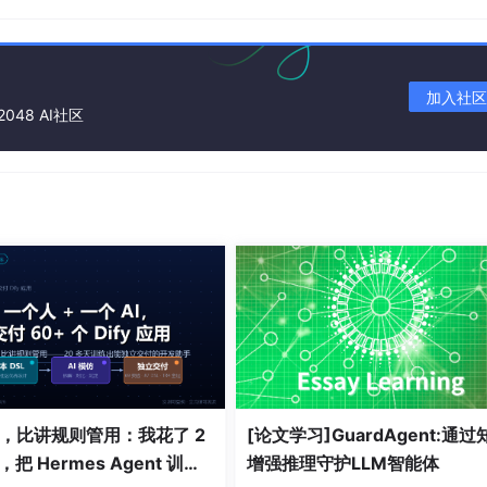
加入社区
2048 AI社区
，比讲规则管用：我花了 2
[论文学习]GuardAgent:通过
，把 Hermes Agent 训练
增强推理守护LLM智能体