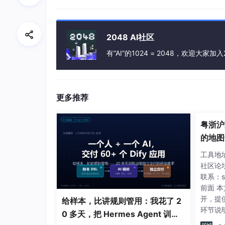
2048 AI社区
有“AI”的1024 = 2048，欢迎大家加入
更多推荐
粤浙沪
的地图
工具地址：
这个时候即使重启 rabbitmq 队列也依然存在
社区论坛：
联系：sp
前面 
开，提
给样本，比讲规则管用：我花了 2
环节说明
0 多天，把 Hermes Agent 训练
确认效