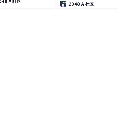
048 AI社区
迟」的 可执行长文手册 （建议阅
2048 AI社区
ageProperties.PERSISTENT_TEXT_PLAIN 添加这