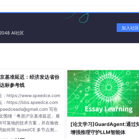
加入社区
2048 AI社区
京基准延迟：经济发达省份
达标参考线
https://www.speedce.com
https://bbs.speedce.com
eedceads@gmail.com 写在
本文围绕「粤浙沪京基准延迟」展
供可落地的技术方案，并在验收
[论文学习]GuardAgent:通过
如何用 SpeedCE 多节点测速
增强推理守护LLM智能体
果。 本文是一份围绕「粤浙沪京