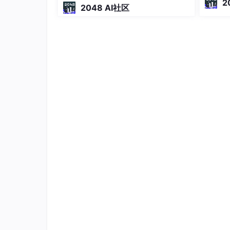
成能独立交付的 Dify 开发助手
2
2048 AI社区
基准延
读 …
消息持久化
要想让消息实现持久化需要在消息生产者修改代码， Mess
性。