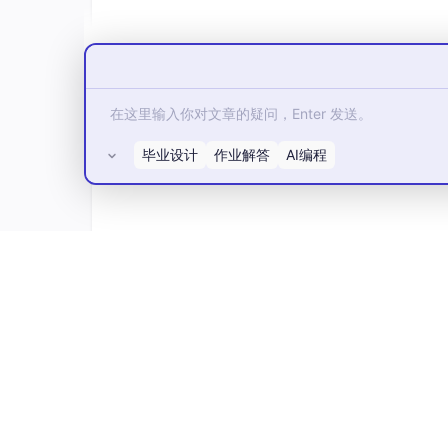
将消息标记为持久化并不能完全保证不会丢失消息。
毕业设计
作业解答
AI编程
这里依然存在当消息刚准备存储在磁盘的时候 
入磁盘。持久性保证并不强，但是对于我们的简
略，后面的文章将会揭晓。
所有评论(0)
/**

 * 生产者

 * 消息手动应答

 */
public
class
Produce
 {

public
static
final
String
QUEUE_NA