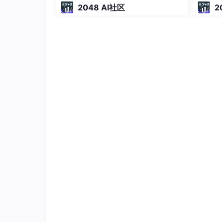
2048 AI社区
2
JsonParser
针对不同的 value 类型，提
直接
值获取：
// 获取字符串类型
public
abstract
String 
getText
()
throws
// 数字 Number 类型值 标量值（支持的 Numbe
public
abstract
Number 
getNumberValue
()
public
enum
 NumberType {

    INT, LONG, BIG_INTEGER, FLOAT, DOUBL
};

public
abstract
int
getIntValue
()
throw
public
abstract
long
getLongValue
()
thr
public
abstract
byte
[] getBinaryValue(B