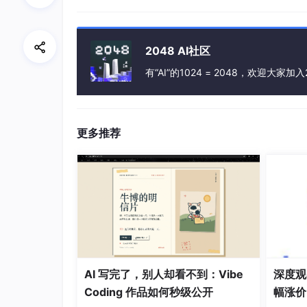
            }

        }

2048 AI社区
        System.out.println(person);

有“AI”的1024 = 2048，欢迎大家加入
    }

更多推荐
运行程序，输出：
Person(
name
=YourBatman, 
age
成功把一个 JSON 字符串的值解析到 Pers
手动档
嘛。你获得了性能，可不要失去一些便捷
AI 写完了，别人却看不到：Vibe
深度观察
小贴士：底层流式 API 一般面向“专业人士”
Coding 作品如何秒级公开
幅涨价
系列就能让你完全具备“专业人士”的实力😄