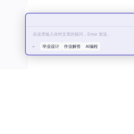
这类方法可能会抛出异常：比如 value 值本不是数字
小贴士：如果 value 值是 null，像 getIn
但 getText()不会
毕业设计
作业解答
AI编程
带默认值
的值获取，具有更好安全性：
所有评论(0)
public
String 
getValueAsString
()
throws
return
getValueAsString
(
null
)
;

public
abstract
String 
getValueAsString
public
long
getValueAsLong
()
throws
 IOE
return
getValueAsLong
(
0
)
;

public
abstract
long
getValueAsLong
(
lon