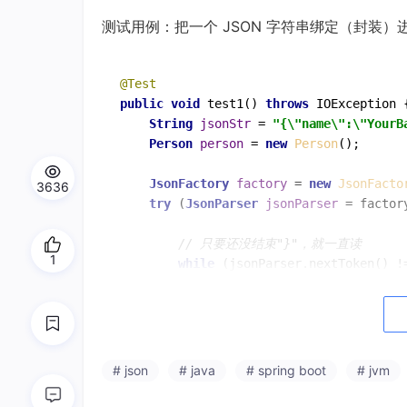
测试用例：把一个 JSON 字符串绑定（封装）进
@Test
public
void
test1
()
throws
 IOException {
String
jsonStr
=
"{\"name\":\"YourB
Person
person
=
new
Person
();

JsonFactory
factory
=
new
JsonFacto
3636
try
 (
JsonParser
jsonParser
=
 factor
// 只要还没结束"}"，就一直读
1
while
 (jsonParser.nextToken() !=
String
fieldname
=
 jsonPars
if
 (
"name"
.equals(fieldname)
                jsonParser.nextToken();

                person.setName(jsonParse
            } 
else
if
 (
"age"
.equals(fiel
# json
# java
# spring boot
# jvm
                jsonParser.nextToken();

                person.setAge(jsonParser