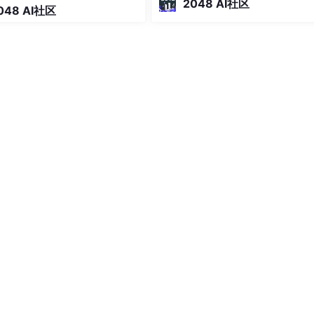
2048 AI社区
048 AI社区
Ocean Inference 提供 70 多款模
简单来说，它把“搭建并维护一套大
供了非常多的方法用于实际值的获取。
推理服务”变成了“调用一个
 IOException
;

r 类型参照 NumberType 枚举）
throws
 IOException
E, BIG_DECIMAL

s
 IOException
ows
 IOException
;

ase64Variant bv) 
throws
 IOException;
