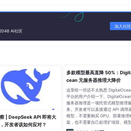
加入社区
2048 AI社区
多款模型最高直降 50%：Digit
cean 无服务器推理大降价
这里给一些还不太熟悉 DigitalOcea
平台的用户介绍一下。DigitalOcea
on 对象。你可能会疑问，怎么这么麻烦？那当然，这是底层流式 AP
服务器推理是一项托管式模型推理
性嘛。
务。开发者可以直接通过 API 调用
模型，不需要购买 GPU、部署推理
 | DeepSeek API 即将大
，应用级开发使用高阶 API
ObjectMapper
即可。当然，读完
架，也不需要自己处理扩缩容、模
，开发者该如何应对？
级和底层基础设施运维。目前，Digit