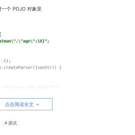
一个 POJO 对象里


atman\",\"age\":18}"
;

ry
();

y.createParser(jsonStr)) {

 JsonToken.END_OBJECT) {

er.getCurrentName();

) {

点击阅读全文
r.getText());

dname)) {

# 面试
.getIntValue());
