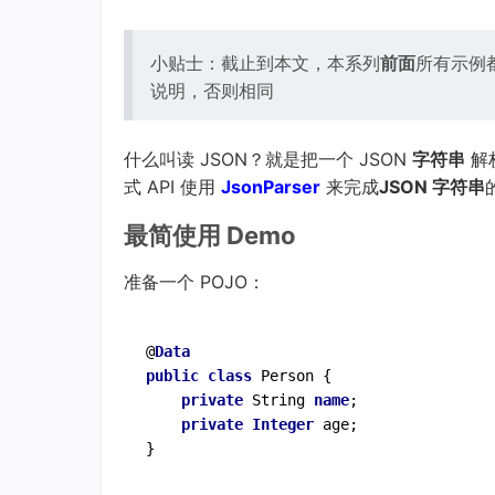
小贴士：截止到本文，本系列
前面
所有示例
说明，否则相同
什么叫读 JSON？就是把一个 JSON
字符串
解析
式 API 使用
JsonParser
来完成
JSON 字符串
最简使用 Demo
准备一个 POJO：
@
Data
public
class
 Person {

private
 String 
name
;

private
Integer
 age;
