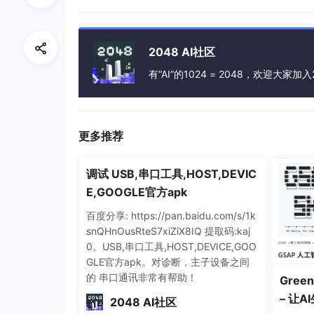
代码
返回值大于32表示执行成功
返回值小于32表示执行错误
返回值可能的错误有:
2048 AI社区
有“AI”的1024 = 2048，欢迎大家加入
=
0
 							{内存不足}

ERROR_FILE_NOT_FOUND 
=
2
; 		{文件
ERROR_PATH_NOT_FOUND 
=
3
; 		{路径
更多推荐
ERROR_BAD_FORMAT 
=
11
; 			{EX
SE_ERR_SHARE 
=
26
; 				{发
SE_ERR_ASSOCINCOMPLETE 
=
27
; 	{文
调试 USB,串口工具,HOST,DEVIC
SE_ERR_DDETIMEOUT 
=
28
; 		{超时}
E,GOOGLE官方apk
SE_ERR_DDEFAIL 
=
29
; 			{DD
百度分享: https://pan.baidu.com/s/1k
SE_ERR_DDEBUSY 
=
30
; 			{
snQHnOusRteS7xiZiX8IQ 提取码:kaj
SE_ERR_NOASSOC 
=
31
; 			{
0。USB,串口工具,HOST,DEVICE,GOO
GLE官方apk。对诊断，主子设备之间
的 串口通讯非常有帮助！
Green
例子
– 让
2048 AI社区
首先记得加上头文件<windows.h>