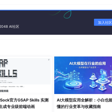
加入社区
2048 AI社区
名错误}
名错误}
E 文件无效}
生共享错误}
件名不完全或无效}
E 事务失败}
正在处理其他 DDE 事务而不能完成该 DDE 事务}
没有相关联的应用程序}
Sock官方GSAP Skills 实测
AI大模型应用全解析：小白也
AI生成专业级前端动画
懂的行业变革与收藏指南