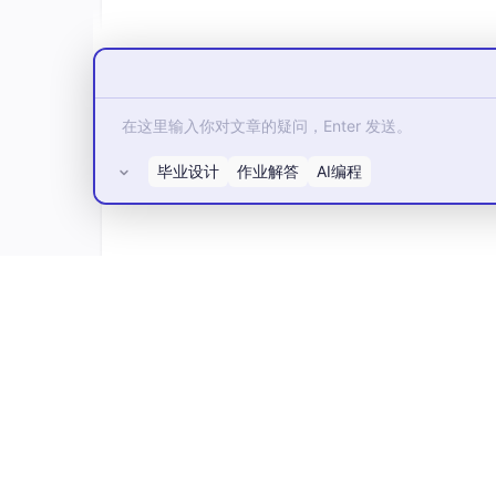
//调用记事本
ShellExecute(
0
,
"open"
,
"NOTEPAD.EXE"
,
""
,
●hWnd：用于指定父窗口句柄。当函数调用过
其设置为应用程序主窗口句柄，即Application.
毕业设计
作业解答
AI编程
函数获得）。
●Operation：用于指定要进行的操作。其中“op
参数指定的文件或文件夹；“print”操作表示打印由F
数指定的文件夹。当参数设为nil时，表示执行默认
●FileName：用于指定要打开的文件名、要
所有评论(0)
●Parameters：若FileName参数是一个
●Directory：用于指定默认目录。
●ShowCmd：若FileName参数是一个
0。
若ShellExecute函数调用成功，
错误。
上述仅仅是ShellExecute函数的