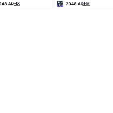
048 AI社区
2048 AI社区
型不兼容的情况，改为：
R
)L
"CALC.EXE"
,(
LPCWSTR
)L
""
,(
LPCWSTR
)L
""
,SW_SHOWNORMAL)
;
e"
), _T(
""
), _T(
""
), SW_SHOWNORMAL)
;