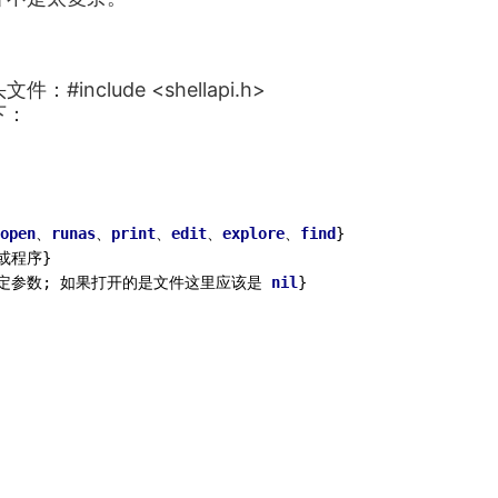
clude <shellapi.h>
下：
open
、
runas
、
print
、
edit
、
explore
、
find
要打开的程序指定参数; 如果打开的是文件这里应该是 
nil