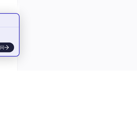
以将
ow
问
me
me参
)。
置为
出现