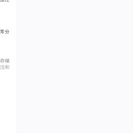
常分
存储
活和
任务
更加
触发