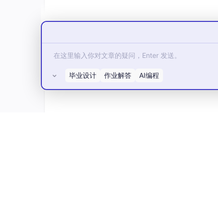
<
Task
>
<
ID
>
1
</
ID
>
<
Name
>
任务1
</
Name
>
<
Description
>
完成任务1
</
Description
>
<
Type
>
1
</
Type
>
<
Goal
>
100
</
Goal
>
毕业设计
作业解答
AI编程
<
Reward
>
1000
</
Reward
>
</
Task
>
任务定义可以通过代码进行读取和更新，例如：
所有评论(0)
public
class
 Task

{

public
int
 ID { 
get
; 
set
; }

public
 string 
Name
 { 
get
; 
set
; }

public
 string Description { 
get
; 
se
public
int
Type
 { 
get
; 
set
; }
