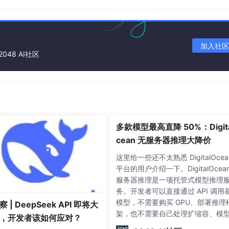
和更新。任务触发器可以通过继承关系进行扩展，使得任务系统
加入社区
2048 AI社区
它负责管理任务的创建、删除、更新等操作。任务管理器通常包
可以通过代码进行实现，也可以使用 Unity3D 提供的组件进
分，它决定了任务系统的性能和功能。任务系统的设计通常包括
多款模型最高直降 50%：Digit
cean 无服务器推理大降价
这里给一些还不太熟悉 DigitalOcea
平台的用户介绍一下。DigitalOcea
游戏中的任务类型、任务目标、任务奖励等信息。任务定义通常
服务器推理是一项托管式模型推理
码进行读取和更新。
务。开发者可以直接通过 API 调用
模型，不需要购买 GPU、部署推理
 | DeepSeek API 即将大
架，也不需要自己处理扩缩容、模
，开发者该如何应对？
级和底层基础设施运维。目前，Digit
记录了任务的当前状态，包括任务是否完成、任务进度等信息。