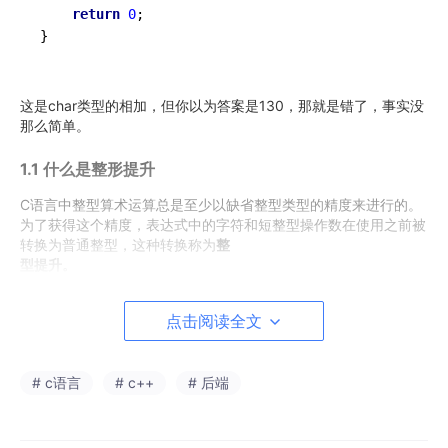
return
0
;

这是char类型的相加，但你以为答案是130，那就是错了，事实没
那么简单。
1.1 什么是整形提升
C语⾔中整型算术运算总是⾄少以缺省整型类型的精度来进⾏的。
为了获得这个精度，表达式中的字符和短整型操作数在使⽤之前被
转换为普通整型，这种转换称为
整
型提升。
1.2 如何整形提升？
点击阅读全文
规则：
# c语言
# c++
# 后端
有符号整数提升是按照变量的数据类型的符号
位来提升的