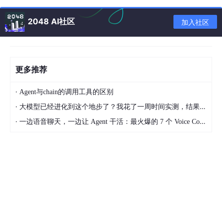
⽆符号整数提升，⾼位补0
2048 AI社区
加入社区
打印结果：
-126
更多推荐
·
Agent与chain的调用工具的区别
分析
·
大模型已经进化到这个地步了？我花了一周时间实测，结果让我震惊
·
一边语音聊天，一边让 Agent 干活：最火爆的 7 个 Voice Coding Agent 大盘点丨Voice Agent 学习笔记
char
 a = 
3
;

00000000000000000000000000000011
//3的二进制
00000011
char
 a

char
 b = 
127
;

00000000000000000000000001111111
//127的二进制
01000000
char
 b

char
 c = a + b;

00000011
char
 a

01000000
char
 b  
//这里还不能直接相加，要对a和b进