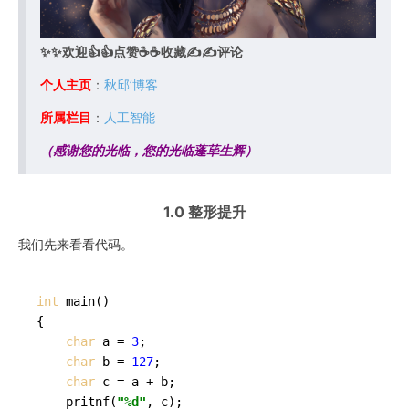
✨✨欢迎👍👍点赞☕️☕️收藏✍✍评论
个人主页
：
秋邱’博客
所属栏目
：
人工智能
（感谢您的光临，您的光临蓬荜生辉）
1.0 整形提升
我们先来看看代码。
int
main
()
{

char
 a = 
3
;

char
 b = 
127
;

char
 c = a + b;

	pritnf(
"%d"
, c);
