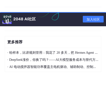
<
el-form-item
label
=
"订单金额："
prop
=
"orderPrice"
>
{{ 
form.orderPrice
 !== 
null
 ? form.orderPrice + 
</
el-form-item
>
2048 AI社区
加入社区
在上述代码中，当
form
.orderPrice
不为
null
时，将显示订
单金额加上
' 元'
，否则将显示
"-"
。这样可以确保在
更多推荐
form
.orderPrice
为假值时也能正确显示
"-"
。
·
给样本，比讲规则管用：我花了 20 多天，把 Hermes Agent 训练成能独立交付的 Dify 开发助手
二、问题：后端返回结果都为null时，
·
DeepSeek涨价，你换了吗？——AI大模型服务成本与替代方案深度分析
·
AI 电动搅拌器智能功率覆盖主电机驱动、辅助制动、控制供电的完整选型方案