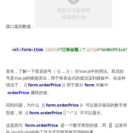
接口返回数据：
<
el-form-item
label
=
"订单金额："
prop
=
"orderPrice"
>
首先，了解一下双花括号（
{{ ... }}
）在Vue.js中的用法。双花括
号是Vue.js的插值语法，用于将表达式的值渲染到模板中。在这种
情况下，
{{
form.orderPrice
}}
用于显示
form
对象中
orderPrice
属性的值。
回到问题，为什么
{{
form.orderPrice
}}
可以显示返回的数字类
型值，而
{{
form.orderPrice
||
"-"
}}
不可以显示。
这是因为
form
.orderPrice
是一个数字类型的值，而
||
运算符
在JavaScript中的工作方式可能导致不同的结果。