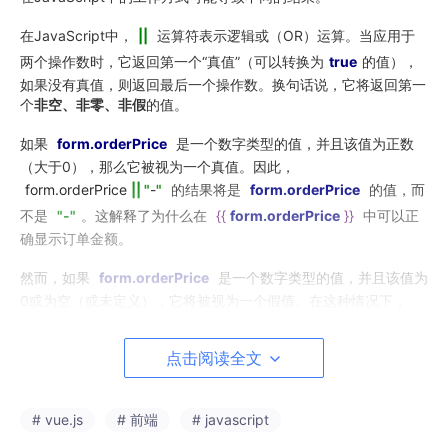
在JavaScript中，
||
运算符表示逻辑或（OR）运算。当应用于
两个操作数时，它返回第一个“真值”（可以转换为
true
的值），
如果没有真值，则返回最后一个操作数。换句话说，它将返回第一
个
非空、非零、非假
的值。
如果
form
.orderPrice
是一个数字类型的值，并且该值为正数
（大于0），那么它被视为一个真值。因此，
form.orderPrice
|| "
-
"
的结果将是
form
.orderPrice
的值，而
不是
"-"
。这解释了为什么在
{{
form.orderPrice
}}
中可以正
确显示订单金额。
然而，如果
form
.orderPrice
是一个数字类型的值，并且该值为
0或为空（或未定义），它将被视为一个假值。在这种情况下，
form.orderPrice
|| "
-
"
的结果将是
"-"
，这解释了为什么
{{
form.orderPrice
||
"-"
}}
不会显示正确的订单金额。
点击阅读全文
为了确保在
form
.orderPrice
为假值时也能显示
"-"
，可以考
虑使用三元表达式（ternary expression）来实现条件显示：
# vue.js
# 前端
# javascript