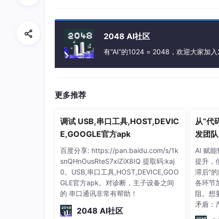
2048 AI社区
有“AI”的1024 = 2048，欢迎大家加入
更多推荐
调试 USB,串口工具,HOST,DEVIC
从“代
E,GOOGLE官方apk
发团队
滚动到最下面，点击
Save
&
test
百度分享: https://pan.baidu.com/s/1k
AI 
snQHnOusRteS7xiZiX8IQ 提取码:kaj
提升，
0。USB,串口工具,HOST,DEVICE,GOO
滞后”的
GLE官方apk。对诊断，主子设备之间
各环节
的 串口通讯非常有帮助！
阻。想
矛盾：
2048 AI社区
等环节