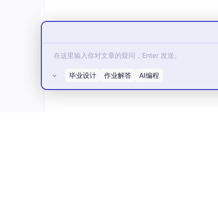
如果出现以下绿色提示，则说明添加数据
毕业设计
作业解答
AI编程
所有评论(0)
创建Dashboards
按照如下图向导，点击Create Dashboar