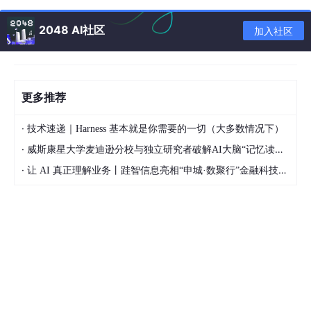
SNN-service-code：固定为“5G”。在通过non-3GP
P接入时，也用于区分接入网络，作为Access Netwo
2048 AI社区
加入社区
rk Identity使用；
SNN-network-identifier：用于识别当前的移动网
络。根据TS 24.501章节9.12.1规定，对于PLMN网
络，该值为：mncXXX.mccXXX.3gppnetwork.org
更多推荐
（都为小写字母）。对应中国移动的5G网络SNN-net
·
work-identifier为：mnc000.mcc460.3gppnetwor
技术速递｜Harness 基本就是你需要的一切（大多数情况下）
k.org。
·
威斯康星大学麦迪逊分校与独立研究者破解AI大脑“记忆读取“难题
·
让 AI 真正理解业务丨跬智信息亮相“申城·数聚行”金融科技主题活动
UE侧根据RAT和小区广播的PLMN信息可以很容易推导出SNN，
进而用于安全密钥的推导；而AMF侧根据配置信息也可以构造出S
NN，用于鉴权和认证。
（
2
）鉴权流程的触发条件
通常，与UE建立信令连接的流程都可以触发鉴权流程。我们常见
到的能够触发鉴权流程的场景为：
UE使用SUCI发起注册流程；