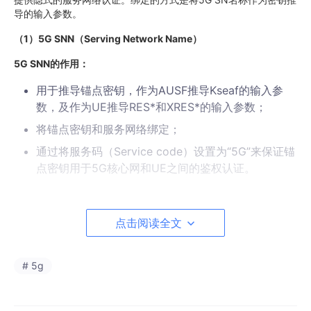
导的输入参数。
（
1
）
5G SNN
（
Serving Network Name
）
5G SNN
的作用：
用于推导锚点密钥，作为AUSF推导Kseaf的输入参
数，及作为UE推导RES*和XRES*的输入参数；
将锚点密钥和服务网络绑定；
通过将服务码（Service code）设置为“5G”来保证锚
点密钥用于5G核心网和UE之间的鉴权认证。
5G SNN
的构成：
点击阅读全文
SNN最长1020个字节，由两部分构成：SNN-service-code和SN
N-network-identifier，中间用冒号“:”进行连接。
由于在认证和鉴权过程中，安全密钥需要在UE和SEAF（位于AMF
# 5g
中）中分别推导，因此，SNN作为密钥推导的输入参数，需要在U
E和SEAF分别进行构造。