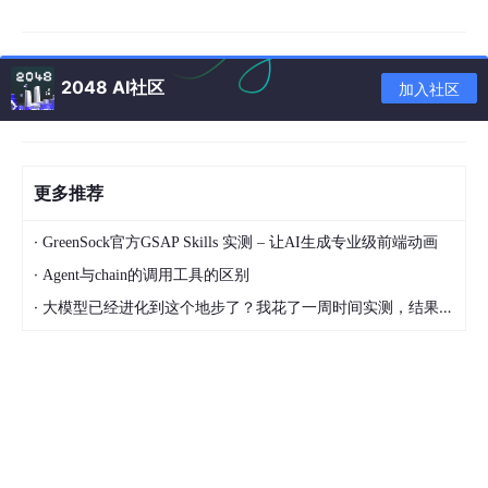
Lego-LOAM是TiXiao Shan发表在IROS2018的文章，文章叫：可
变地形下的轻量级和地面优化的雷达里程计与建图。
2048 AI社区
加入社区
其是以LOAM为框架衍生出的新算法，主要在于两点提升：轻量级
和 地面优化。
Lego-LOAM的contribution：1.着重于解决一些非城市化道路或
非平整道路上LOAM存在的问题。2.轻量化，改进算法，使其在T
X2上也可以实时运行。
更多推荐
Lego-LOAM有一个显著的缺陷——依赖地面。
·
GreenSock官方GSAP Skills 实测 – 让AI生成专业级前端动画
3.LIO-SAM: Tightly-coupled Lidar Inertial Odometry
·
Agent与chain的调用工具的区别
via Smoothing and Mapping
·
大模型已经进化到这个地步了？我花了一周时间实测，结果让我震惊
LIO-SAM是TixiaoShan在2020年IROS发表的Lego-LOAM续作。
实际上也是Lego-LOAM的扩展版本，添加了IMU预积分因子和GP
S因子。