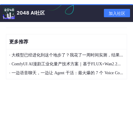
2、HEAD
2048 AI社区
加入社区
向服务器索与GET请求相一致的响应，只不过响应体将不会被返
回。这一方法可以再不必传输整个响应内容的情况下，就可以获取
包含在响应小消息头中的元信息。
3、GET
更多推荐
向特定的资源发出请求。注意：GET方法不应当被用于产生“副作
·
大模型已经进化到这个地步了？我花了一周时间实测，结果让我震惊
用”的操作中，例如在Web Application中，其中一个原因是GET可
能会被网络蜘蛛等随意访问。Loadrunner中对应get请求函数：w
·
ComfyUI AI漫剧工业化量产技术方案｜基于FLUX+Wan2.2本地二次元短剧全链路落地教程
eb_link和web_url
·
一边语音聊天，一边让 Agent 干活：最火爆的 7 个 Voice Coding Agent 大盘点丨Voice Agent 学习笔记
4、POST
向指定资源提交数据进行处理请求（例如提交表单或者上传文
件）。数据被包含在请求体中。POST请求可能会导致新的资源的
建立和/或已有资源的修改。 Loadrunner中对应POST请求函数：
web_submit_data,web_submit_form
5、PUT
向指定资源位置上传其最新内容