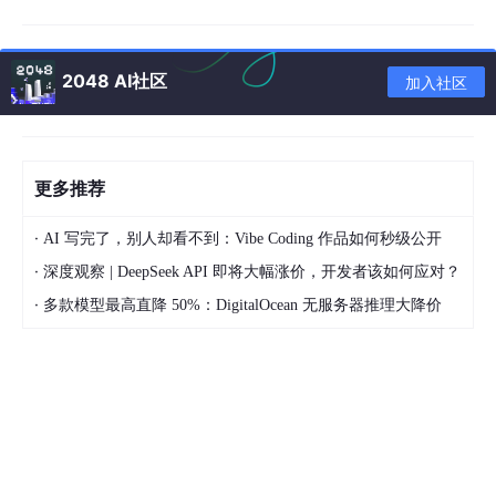
<
body
>
<
h1
>
CSS3 Image Slider
</
h1
>
<
div
id
=
"images"
>
2048 AI社区
加入社区
<
img
id
=
"image1"
src
=
"./images/1.jpg"
 />
<
img
id
=
"image2"
src
=
"./images/2.jpg"
 />
<
img
id
=
"image3"
src
=
"./images/3.jpg"
 />
<
img
id
=
"image4"
src
=
"./images/4.jpg"
 />
<
img
id
=
"image5"
src
=
"./images/5.JPG"
 />
更多推荐
</
div
>
<
div
id
=
"slider"
>
·
AI 写完了，别人却看不到：Vibe Coding 作品如何秒级公开
<
a
href
=
"#image1"
>
1
</
a
>
·
深度观察 | DeepSeek API 即将大幅涨价，开发者该如何应对？
<
a
href
=
"#image2"
>
2
</
a
>
<
a
href
=
"#image3"
>
3
</
a
>
·
多款模型最高直降 50%：DigitalOcean 无服务器推理大降价
<
a
href
=
"#image4"
>
4
</
a
>
<
a
href
=
"#image5"
>
5
</
a
>
</
div
>
</
body
>
</
html
>