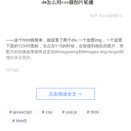
——这个html很简单，就设置了两个div,一个放置img，一个设置
下面的12345图标，当点击1~5的时候，会链接到相应的图片，而
图片的切换效果最终还是由#imagesimg和#images img:target的
属性来设置的。
HTML
<!DOCTYPE 
html
PUBLIC
"-//W3C//DTD HTML 4.01 Transi
点击阅读全文
<
html
>
<
head
>
<
meta
http-equiv
=
"Content-Type"
content
=
"text/html;
# javascript
# css
# vue.js
# html
<
title
>
How to Create An Image Slider With Pure CSS3
# html5
<
link
href
=
"images.css"
rel
=
"stylesheet"
type
=
"text
</
head
>