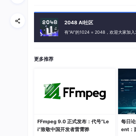
基于数值划分的高效算法：
计数排序、基数排序、桶排序。时间复杂度 O
2048 AI社区
有“AI”的1024 = 2048，欢迎大家加入
上述的算法在蓝桥杯Python组中据说没有什
二、排序函数
更多推荐
1、Python 的 sort() 函数和 sort
sort 和 sorted() 的区别
sort() 是应用在 list 上的方法，
sort 是在原列表上排序，而 sorte
FFmpeg 9.0 正式发布：代号“Le
每日论文
i”致敬中国开发者雷霄骅
ent