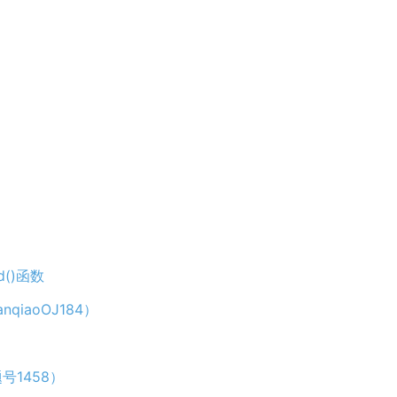
()函数
iaoOJ184）
题号1458）