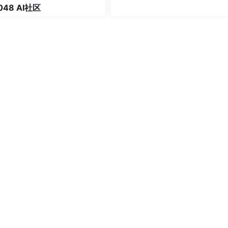
绑定-有界恢复架构
−2=68-2=68−2=6 个。这里的“先
048 AI社区
法，再减法，最后得出答案”，就是