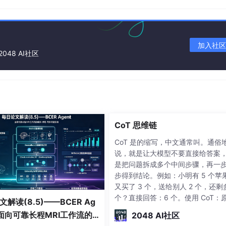
(n)。
加入社区
2048 AI社区
么卵用，因为排序直接调用函数即可。
ed() 函数
CoT 思维链
CoT 是的缩写，中文通常叫。通俗
说，就是让大模型不要直接给答案
而 sorted 可以对所有可迭代的对象进行排序操作。一个关键的区别是
是把问题拆成多个中间步骤，再一
d() 产生一个新的列表，不改变原列表。
步得到结论。例如：小明有 5 个苹
又买了 3 个，送给别人 2 个，还剩
个？直接回答：6 个。使用 CoT：
解读(8.5)——BCER Ag
有 5 个，买了 3 个后有 5+3=85+3
：面向可靠长程MRI工作流的
2048 AI社区
5+3=8 个；又送出 2 个，所以剩下