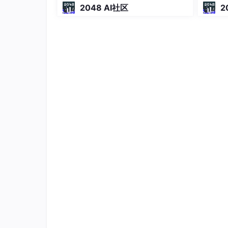
编译-
2048 AI社区
2
显然，两函数
默认都是升序
！
2、sort() 例子