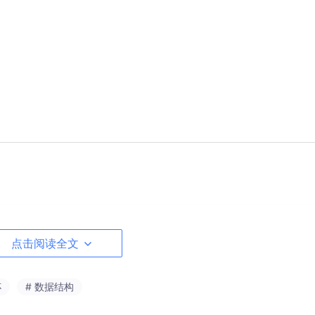
）
点击阅读全文
(n^2)。
杯
# 数据结构
logn)。