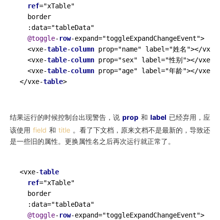
ref
=
"xTable"

  border

  :data
=
"tableData"

@toggle
-
row
-
expand
=
"toggleExpandChangeEvent"
>
<
vxe
-
table
-
column
 prop
=
"name" label
=
"姓名"
>
<
/
vxe
-
<
vxe
-
table
-
column
 prop
=
"sex" label
=
"性别"
>
<
/
vxe
-
t
<
vxe
-
table
-
column
 prop
=
"age" label
=
"年龄"
>
<
/
vxe
-
t
<
/
vxe
-
table
>
结果运行的时候控制台出现警告，说
prop
和
label
已经弃用，应
该使用
field
和
title
。看了下文档，原来文档不是最新的，导致还
是一些旧的属性。更换属性名之后再次运行就正常了。
<
vxe
-
table
ref
=
"xTable"

  border

  :data
=
"tableData"

@toggle
-
row
-
expand
=
"toggleExpandChangeEvent"
>