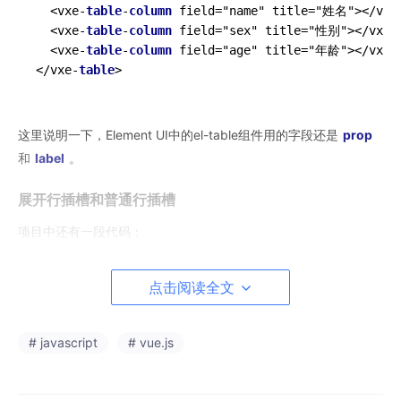
<
vxe
-
table
-
column
 field
=
"name" title
=
"姓名"
>
<
/
vxe
<
vxe
-
table
-
column
 field
=
"sex" title
=
"性别"
>
<
/
vxe
-
<
vxe
-
table
-
column
 field
=
"age" title
=
"年龄"
>
<
/
vxe
-
<
/
vxe
-
table
>
这里说明一下，Element UI中的el-table组件用的字段还是
prop
和
label
。
展开行插槽和普通行插槽
项目中还有一段代码：
点击阅读全文
<
vxe-table
ref
=
"xTable"
border
# javascript
# vue.js
:data
=
"tableData"
  @
toggle-row-expand
=
"toggleExpandChangeEvent"
>
<
vxe-table-column
type
=
"expand"
width
=
"60"
>