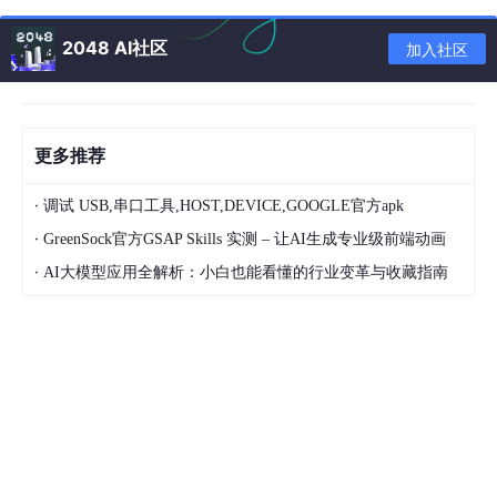
<
template
v-slot
=
"{ row }"
>
<
div
v-for
=
"(item, index) in row.paths"
:ke
2048 AI社区
加入社区
<
div
>
{{ 
item.action
 }}
</
div
>
<
div
>
{{ 
item.path
 }}
</
div
>
</
div
>
</
template
>
</
vxe-table-column
>
更多推荐
<
vxe-table-column
title
=
"姓名"
>
<
template
v-slot
=
"{ row }"
>
·
调试 USB,串口工具,HOST,DEVICE,GOOGLE官方apk
<
span
>
{{ 
row.name
 }}
</
span
>
·
GreenSock官方GSAP Skills 实测 – 让AI生成专业级前端动画
</
template
>
·
AI大模型应用全解析：小白也能看懂的行业变革与收藏指南
</
vxe-table-column
>
</
vxe-table
>
上面的代码运行出现警告，提示展开行的插槽应该是
content
。
我们可以看到，上面的表格共有两个字段，都用到了插槽，第一个
字段的
type
=
"expand"
代表它是一个展开行，第二个则是普通
行。看了下还是文档太老的原因，把展开行插槽
v-slot
改为
v-slot:content
就正常了。