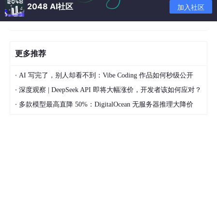
2048 AI社区
加入社区
制，%0输出八进制
补充：
scanf里scanf("%d",&a);用&输入值也是一样的道
理，通过地址才能在scanf函数中形参中把值带过来。如果
int i,*p=&i; scanf("%d",p);此时如果再写&p就是错误的。
更多推荐
间接寻址运算符
：如果p是指针，*p就是p当前指向
的对象。
·
AI 写完了，别人却看不到：Vibe Coding 作品如何秒级公开
·
指针变量初始化：
深度观察 | DeepSeek API 即将大幅涨价，开发者该如何应对？
·
多款模型最高直降 50%：DigitalOcean 无服务器推理大降价
//1.可以在声明的同时对它初始化
int
int
//2.i的声明可以和p的初始化一起
int
 i,*p=&i;
2.指针变量和普通变量的异同点