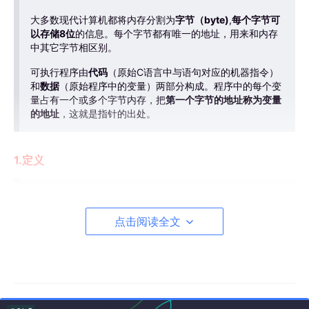
大多数现代计算机都将内存分割为
字节（byte)
,
每个字节可
以存储8位
的信息。每个字节都有唯一的地址，用来和内存
中其它字节相区别。
可执行程序由
代码
（原始C语言中与语句对应的机器指令）
和
数据
（原始程序中的变量）两部分构成。程序中的每个变
量占有一个或多个字节内存，把
第一个字节的地址称为变量
的地址
，这就是指针的出处。
1.定义
指针变量的声明
：和普通变量基本一样，唯一的不同
是在指针变量名字前放星号*：int *p;
点击阅读全文
取地址运算符
：为了找到变量的地址，可以用取地址
运算符
&
，如果x是变量，&x就是x在内存中的地址。
& 变量名
（获取该变量的地址) ，针对
所有变量
都适
用。
输出地址：printf(“%d”,&a); //
%d
输出10进制 ,
%p
输出16进