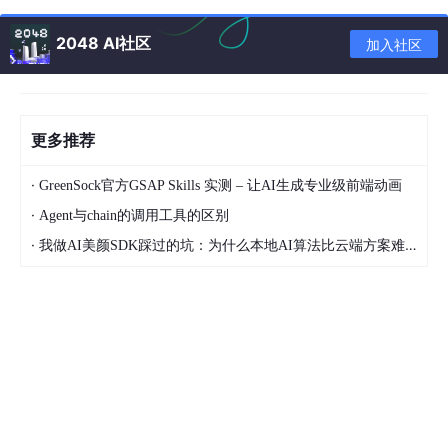
2048 AI社区
加入社区
Blazor Hybrid
Blazor Hybrid 用于使用混合方法生成本机客户端应用。在 Blazor
Hybrid 应用中，Razor 组件与任何其他 .NET 代码一起直接在本
机应用中（而不在 WebAssembly 上）运行，并通过本地互操作通
更多推荐
道基于 HTML 和 CSS 将 Web UI 呈现到嵌入式 Web View 控件。
·
GreenSock官方GSAP Skills 实测 – 让AI生成专业级前端动画
·
Agent与chain的调用工具的区别
·
我做AI美颜SDK踩过的坑：为什么本地AI算法比云端方案难10倍？
2.Razor语法和指令