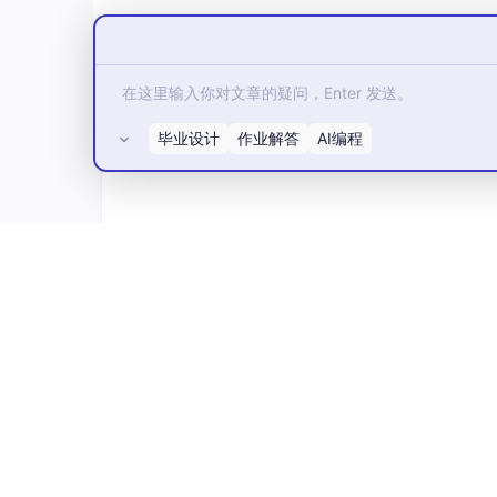
常用校验规则
为了方便我们还是定义一个validation.js文件
自定义rules时外层的message高于callb
个规则来校验内容。定义好之后在需要用到的地方直接
毕业设计
作业解答
AI编程
所有评论(0)