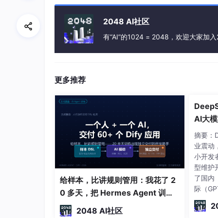
2048 AI社区
自定义校验规则
有“AI”的1024 = 2048，欢迎大家加入
validate是ElementUI封装用于对整
否校验成功和未通过校验的字段。这个回调函数的原型为：functio
{}，其中rule指向当前的规则对象，value是需要
更多推荐
的值一致的键值对象（可以忽略），option
码是否正确。
Dee
AI大
分析
摘要：D
业震动
小开发
型维护
了国内
给样本，比讲规则管用：我花了 2
际（GP
0 多天，把 Hermes Agent 训练
特点与
成能独立交付的 Dify 开发助手
2
2048 AI社区
的可行