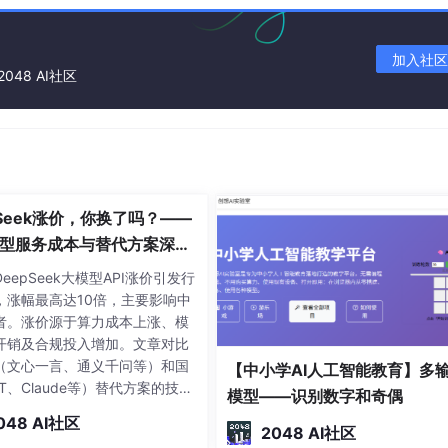
加入社区
2048 AI社区
个表单进行验证的，参数是一个回调函数。该回调函数在校验结束后被调用
n fun(rule, value, callback, source, options
进行校验的值，callback是验证之后的执行回调，source是跟va
s是个额外的配置选项（可选）。所以常见的函数定义如下，校验手
pSeek涨价，你换了吗？——
模型服务成本与替代方案深度
eepSeek大模型API涨价引发行
，涨幅最高达10倍，主要影响中
者。涨价源于算力成本上涨、模
开销及合规投入增加。文章对比
（文心一言、通义千问等）和国
【中小学AI人工智能教育】多
T、Claude等）替代方案的技术
模型——识别数字和奇偶
价格，并分析了开源模型自部署
048 AI社区
性。建议开发者从单一供应商依
2048 AI社区