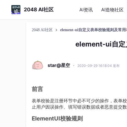
2048 AI社区
AI资讯
AI造物社区
2048 AI社区
element-ui自定义表单校验规则及常
element-u
star@星空
·
2020-09-29 16:18:04 发布
前言
表单校验是注册环节中必不可少的操作，表单校
止用户因误操作、填写错误数据或者恶意提交数
ElementUI校验规则