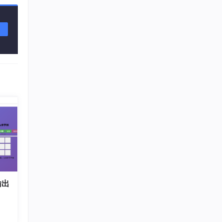
，是
)
lue
机号
输出