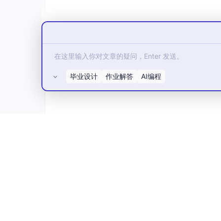
(
16
, 
'宋远桥'
, 
40
, 
'销售'
,
4600
, 
'2004-10
(
17
, 
'陈友谅'
, 
42
, 
null
,
2000
, 
'2011-10-1
创建好后的表中数据及其对应关系：
毕业设计
作业解答
AI编程
所有评论(0)