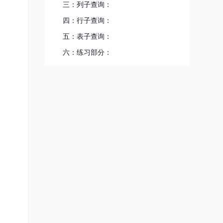
三：列子查询：
四：行子查询：
五：表子查询：
六：练习部分：
类一