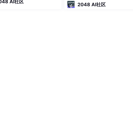
048 AI社区
，做法很直接：不自己做 Codi
2048 AI社区
ept_id 
foreign key
 (dept_id) 
references
ent，而是连接 Claude Code、C
Curso
1'
, 
null
,
5
),

-12-05'
, 
1
,
1
),

'
, 
2
,
1
),

-05'
, 
2
,
1
),

-07'
, 
3
,
1
),

4-10-12'
, 
2
,
1
),

-12'
, 
1
,
3
),

02'
, 
7
,
3
),

13'
, 
7
,
3
),

4-10-12'
, 
1
,
2
),

-03'
, 
10
,
2
),

-09'
, 
10
,
2
),

-12'
, 
10
,
2
),

4-10-12'
, 
1
,
4
),

-12'
, 
14
,
4
),
