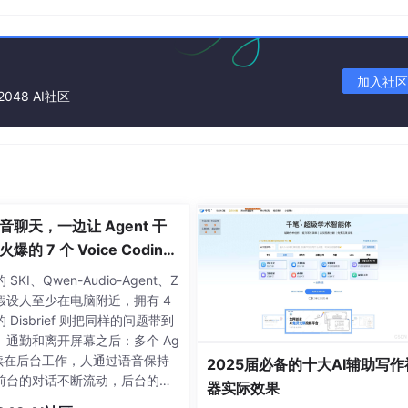
ary key
加入社区
名称'
2048 AI社区
'研发部'
), (
2
, 
'市场部'
),(
3
, 
'财务部'
), (
4
音聊天，一边让 Agent 干
ary key
爆的 7 个 Voice Coding
,

t 大盘点丨Voice Agent 学
SKI、Qwen-Audio-Agent、Z
还假设人至少在电脑附近，拥有 4
的 Disbrief 则把同样的问题带到
、通勤和离开屏幕之后：多个 Ag
 继续在后台工作，人通过语音保持
2025届必备的十大AI辅助写作
前台的对话不断流动，后台的任
器实际效果
持续推进，两者同时发生，却互