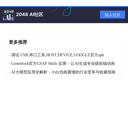
2048 AI社区
加入社区
角色用一个小人，但这并不代表角色只能是人，而不能是其它的
角
角
色
可
以
是
人
、
也
可
以
是
物
。
物。
更多推荐
色
那么怎样分析一个系统所涉及到的角色呢？下面是几种常用来确定
可
系统角色的方法：
·
调试 USB,串口工具,HOST,DEVICE,GOOGLE官方apk
以
是
·
1、直接使用系统的人
GreenSock官方GSAP Skills 实测 – 让AI生成专业级前端动画
2、系统的维护人员
人
·
AI大模型应用全解析：小白也能看懂的行业变革与收藏指南
3、从系统被动接受信息的人
、
4、系统使用的外设
也
5、需要与此系统相连的其它系统
可
以
1-3是人，4、5是物。所以一定不要认为角色只能是人。
是
用例（Use Case）
物
。
\c