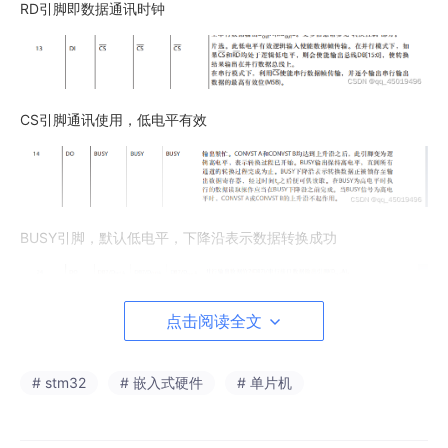
RD引脚即数据通讯时钟
CS引脚通讯使用，低电平有效
BUSY引脚，默认低电平，下降沿表示数据转换成功
点击阅读全文
# stm32
# 嵌入式硬件
# 单片机
DOUTA,DOUTB 使用spi通信只需要这两个引脚。