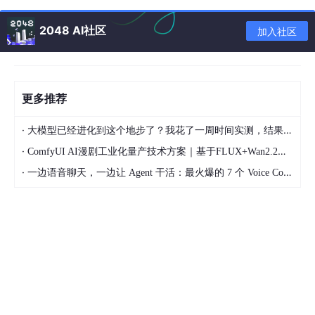
2048 AI社区
加入社区
RANGE引脚，低电平表示转换的是5v的电压，高电平表示转换的
是10v的电压，后续电压转换时后用到。
通讯时序
更多推荐
该芯片支持串行通讯和并行通讯，我使用的是串行通讯，即spi，
时序图如下
·
大模型已经进化到这个地步了？我花了一周时间实测，结果让我震惊
·
ComfyUI AI漫剧工业化量产技术方案｜基于FLUX+Wan2.2本地二次元短剧全链路落地教程
·
一边语音聊天，一边让 Agent 干活：最火爆的 7 个 Voice Coding Agent 大盘点丨Voice Agent 学习笔记
其通讯的时序和spi一样，其中FRSTDATA引脚在串行通讯的时候
可以忽略，没有明确说明spi的配置，但是根据时序图可以判断，s
clk默认高电平，在下降沿读取数据，串行读取数据有两种方式，
一种是如上的一条数据线(DOUTA 或者 DOUTB)，直接读取八个
数据，每个数据两个字节，另外一种是DOUTA 和 DOUTB 各读取