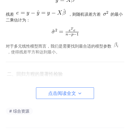
残差
，则随机误差方差
的最小
二乘估计为：
对于多元线性模型而言，我们是需要找到最合适的模型参数
，使得残差平方和达到最小。
二、回归方程的显著性检验
从回归系数的最小二乘估计
可以看出，对任
点击阅读全文
意给定的
对数据
，都可以求出
，从
而给出回归方程
# 综合资源
，但是这样给出的回归方程不一定有意义。
在使用回归方程作进一步的分析以前，首先应对回归方程是否
有意义进行判断，什么叫回归方程有意义呢？我们知道，建立回归