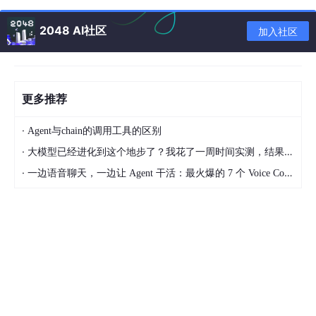
方程的目的是寻找y的均值随x变化的规律，即找出回归方程
2048 AI社区
加入社区
，如果
，那么不管
如何变化，
不随
的变化作线性变化，那么这时求得的线性回归方
程就没有意义，称
回归方程不显著。
如果
，那么当
更多推荐
变化时，
随
的变化作线性变化，那么这时求得的回归
方程就有意义，称
回归方程是显著的
。
·
Agent与chain的调用工具的区别
综上，对回归方程是否有意义作判断就是要作如下的
显著性检
·
大模型已经进化到这个地步了？我花了一周时间实测，结果让我震惊
验
：
，拒绝
表示回归方程
是显著的。
·
一边语音聊天，一边让 Agent 干活：最火爆的 7 个 Voice Coding Agent 大盘点丨Voice Agent 学习笔记
对回归方程有以下几种显著性的检验方法：
F检验，t检验
2.1 F检验
F检验
是对方程整体的显著性进行检验
，即所有变量对被解释
变量的显著性检验。