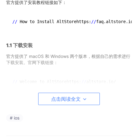
官方提供了安装教程链接如下：
//
 How to Install AltStorehttps:
//
faq.altstore.io
/g
1.1 下载安装
官方提供了 macOS 和 Windows 两个版本，根据自己的需求进行
下载安装。官网下载链接：
//
 Welcome to AltStorehttps:
//
altstore.io/
点击阅读全文
下载安装完成后，AltServer 没有应用程序主界面，在电脑右上角
的状态栏，能找到一个小小的图标。
# ios