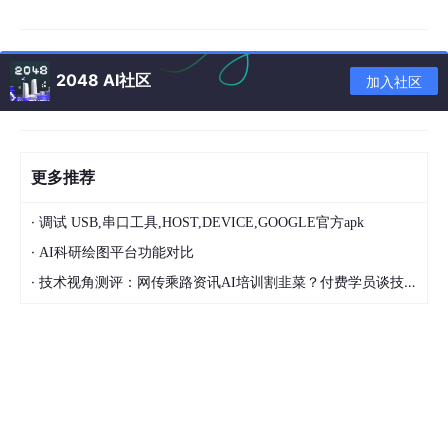
2048 AI社区
加入社区
基于迭代方式的区分
更多推荐
高自主程度 Agent 的迭代方式主要有 2 大类型：
反应式迭代
：ReAct 更像一个 “边想边做” 的敏捷执行
·
调试 USB,串口工具,HOST,DEVICE,GOOGLE官方apk
者。它在一个循环中交替进行推理（Reason）和行动
·
AI科研绘图平台功能对比
（Act），根据实时反馈动态调整后续步骤。
·
技术视角测评：网传乘路资讯AI培训割韭菜？付费学员谈技术落地体验
思考（Think）：我现在需要完成任务 X。首先应该
做动作 A。
行动（Act）：执行动作 A，例如调用一个 API 或搜
索网络。
观察（Observe）：获取动作 A 的结果。