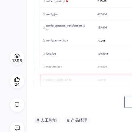
1396
24
模型文件文件大小是2.3GB，CPU也可以跑通，
Q:RAG怎么在Linux环境下部署？如：py脚本做的
# 人工智能
# 产品经理
和windows差不多，同样需要先 pip instal