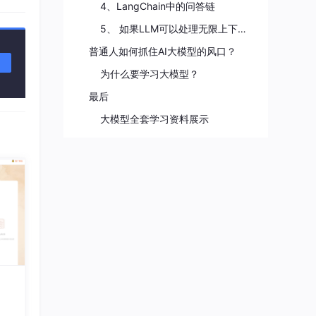
4、LangChain中的问答链
5、 如果LLM可以处理无限上下文了，RAG还有意义吗？
普通人如何抓住AI大模型的风口？
为什么要学习大模型？
最后
语义
大模型全套学习资料展示
不是
由 O
保留
本、D