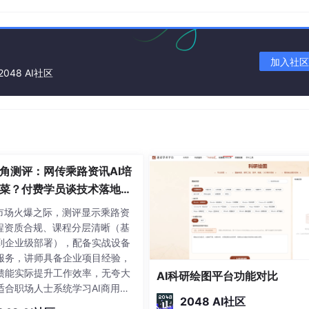
加入社区
2048 AI社区
样？向量一样是语义相似？
ng转化为相同维度的向量，根据向量之间的相似度进行计算来判定
，包含很多表格。大模型回答问题时需要精确数据，RAG效果是
角测评：网传乘路资讯AI培
菜？付费学员谈技术落地体
arkdown格式。MinerU 是一款开源的 PDF 结构化解析工具，
训市场火爆之际，测评显示乘路资
转换成 Markdown、JSON、数据库等可直接使用的结构化数据，
课程资质合规、课程分层清晰（基
上传 PDF，秒得可编辑的结构化文档，支持在线即用、本地脚
到企业级部署），配备实战设备
服务，讲师具备企业项目经验，
馈能实际提升工作效率，无夸大
AI科研绘图平台功能对比
适合职场人士系统学习AI商用技
2048 AI社区
议学习者按需选择匹配业务场景