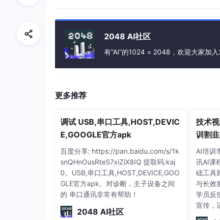
行xx.ipynb
Q：pip install gensim 时一直报错
2048 AI社区
可能和依赖的python其他安装包的版本相关
有“AI”的1024 = 2048，欢迎大家加入
Q：Embedding之后是不是会有许多向量一
语义是否类似，是将输入内容通过Embeddi
相似
更多推荐
Q：公司资料库中有很多技术文档、标准等pdf
不太好？有什么解决方案吗？
调试 USB,串口工具,HOST,DEVIC
技术视
E,GOOGLE官方apk
训割韭
用MinerU，可以将pdf中的表格、图片 转化为 m
验
penDataLab 开源社区主导。
百度分享: https://pan.baidu.com/s/1k
AI培
MinerU核心功能：把 PDF（含扫描版）快速
snQHnOusRteS7xiZiX8IQ 提取码:kaj
讯AI
文本、表格、公式、图片和排版信息。一句话：
0。USB,串口工具,HOST,DEVICE,GOO
础工具
ocker 批量三种方式。
GLE官方apk。对诊断，主子设备之间
与长效
的 串口通讯非常有帮助！
学员反
https://mineru.net/
宣传，
2048 AI社区
能。建