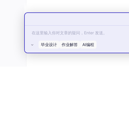
毕业设计
作业解答
AI编程
Q：语音可以转到知识库吗
所有评论(0)
先将语音转化为文本=> 然后Embedding
Q：pip install faiss-cpu, 如何装gpu版本
conda install -c conda-forge faiss-gpu
Q: 客户需要语音识别为文字，文字转换成代码
一般的逻辑是：先RAG，RAG解决不了的再SFT