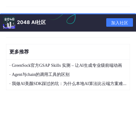
虽然Selenium目前只支持对简单类名的定位，但是用户可以使用
C
SS
选择的方式对
复合类名
进行定位，有兴趣的读者可以了解Sele
nium中的find_element_by_css_selector（）方法。
2048 AI社区
加入社区
02 编写爬虫
使用Selenium配合Chrome进行本次抓取，除了用pip安装Seleniu
m之外，首先需要安装ChromeDriver，可访问以下地址将其下载
更多推荐
到本地：
https://sites.google.com/a/chromium.org/chromedriver/downl
·
GreenSock官方GSAP Skills 实测 – 让AI生成专业级前端动画
oads
·
Agent与chain的调用工具的区别
进入下载页面后(见图5-2)，根据自己系统的版本进行下载即可。
·
我做AI美颜SDK踩过的坑：为什么本地AI算法比云端方案难10倍？