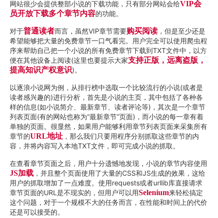
网站很少会提供整部小说的下载功能，只有部分网站会给
VIP会
员开放下载多个章节内容
的功能。
对于
普通读者
而言，虽然VIP章节需要
购买阅读
，但是至少还是
希望能够把大量的免费章节一口气看完。用户完全可以使用爬虫程
序来帮助自己把一个小说的所有免费章节下载到TXT文件中，以方
便在其他设备上阅读(这里也要提示大家
支持正版，远离盗版，
提高知识产权意识
)。
以逐浪小说网为例，从排行榜中选取一个比较流行的小说(或者是
读者感兴趣的)进行分析，首先是小说的主页，其中包括了各种各
样的信息(如小说简介、最新章节、读者评论等)，其次是一个章节
列表页面(有的网站也称为“最新章节”页面)，而小说的每一章有着
单独的页面。很显然，如果用户能够利用章节列表页面来采集所有
章节的
URL地址
，那么我们只要用程序分别抓取这些章节的内
容，并将内容写入本地TXT文件，即可完成小说的抓取。
在查看章节页面之后，用户十分遗憾地发现，小说的章节内容使用
JS加载
，并且整个页面使用了大量的CSS和JS生成的效果，这给
用户的抓取增加了一点难度。使用requests或者urllib库直接请求
章节页面的URL是不现实的，但用户可以用
Selenium
来轻松搞定
这个问题，对于一个规模不大的任务而言，在性能和时间上的代价
还是可以接受的。